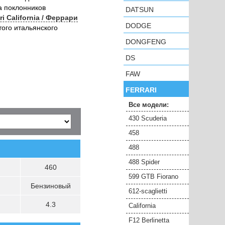
а поклонников
DATSUN
ri California / Феррари
DODGE
ого итальянского
DONGFENG
DS
FAW
FERRARI
Все модели:
430 Scuderia
458
488
488 Spider
460
599 GTB Fiorano
Бензиновый
612-scaglietti
4.3
California
F12 Berlinetta