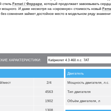
й стиль
Ferrari / Феррари
, который продолжает завоевывать сердц
и мощного. И даже несмотря на «скромную» стоимость новый
Ferra
без сомнения займет достойное место в модельном ряду знаменит
КИЕ ХАРАКТЕРИСТИКИ:
Двигатель
й/мест
2/4
Мощность двигателя, л.с.
4563
Тип двигателя
1902
Объём двигателя, л
1308