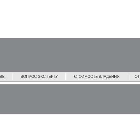
ЙВЫ
ВОПРОС ЭКСПЕРТУ
СТОИМОСТЬ ВЛАДЕНИЯ
О