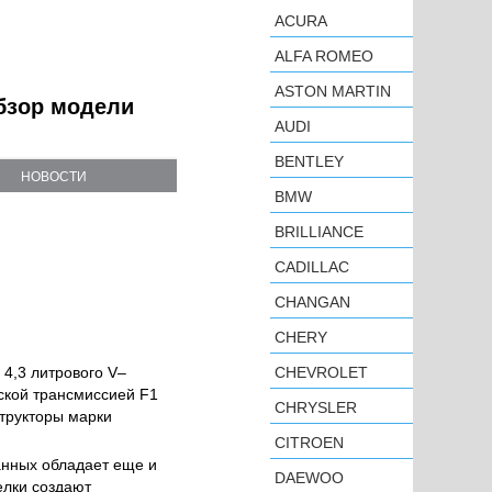
ACURA
ALFA ROMEO
ASTON MARTIN
обзор модели
AUDI
BENTLEY
НОВОСТИ
BMW
BRILLIANCE
CADILLAC
CHANGAN
CHERY
4,3 литрового V–
CHEVROLET
еской трансмиссией F1
CHRYSLER
структоры марки
CITROEN
нных обладает еще и
DAEWOO
лки создают