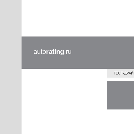
auto
rating
.ru
ТЕСТ-ДРА