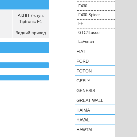
F430
F430 Spider
АКПП 7-ступ.
Tiptronic F1
FF
Задний привод
GTC4Lusso
LaFerrari
FIAT
FORD
FOTON
GEELY
GENESIS
GREAT WALL
HAIMA
HAVAL
HAWTAI