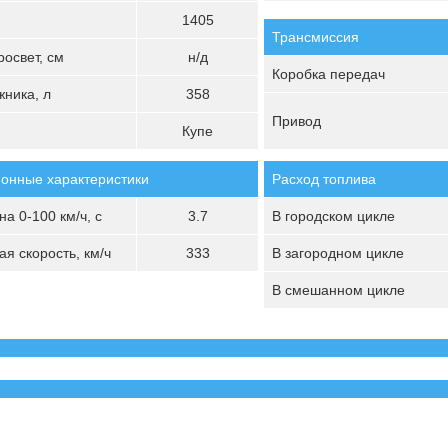
1405
Трансмиссия
освет, см
н/д
Коробка передач
ника, л
358
Привод
Купе
онные характеристики
Расход топлива
а 0-100 км/ч, с
3.7
В городском цикле
я скорость, км/ч
333
В загородном цикле
В смешанном цикле