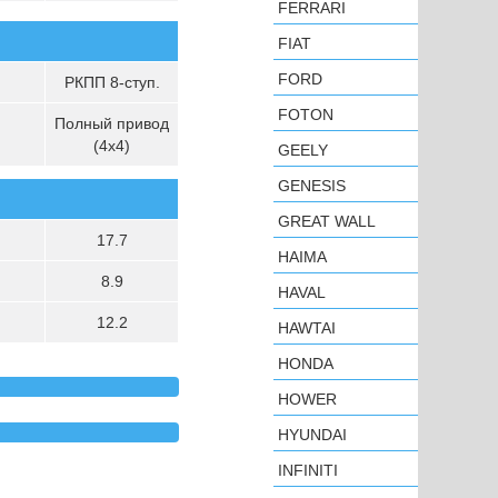
FERRARI
FIAT
FORD
РКПП 8-ступ.
FOTON
Полный привод
(4х4)
GEELY
GENESIS
GREAT WALL
17.7
HAIMA
8.9
HAVAL
12.2
HAWTAI
HONDA
HOWER
HYUNDAI
INFINITI