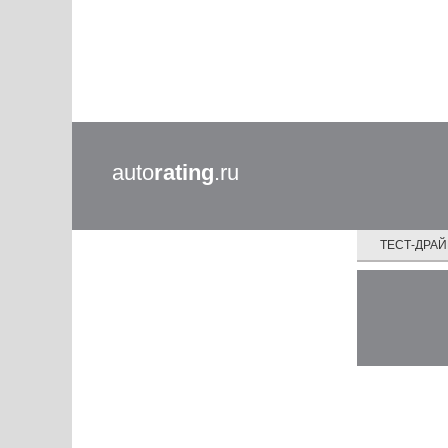
auto
rating
.ru
ТЕСТ-ДРА