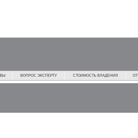
ЙВЫ
ВОПРОС ЭКСПЕРТУ
СТОИМОСТЬ ВЛАДЕНИЯ
О