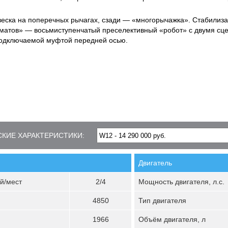
еска на поперечных рычагах, сзади — «многорычажка». Стабилиз
матов» — восьмиступенчатый преселективный «робот» с двумя сц
подключаемой муфтой передней осью.
КИЕ ХАРАКТЕРИСТИКИ:
Двигатель
й/мест
2/4
Мощность двигателя, л.с.
4850
Тип двигателя
1966
Объём двигателя, л