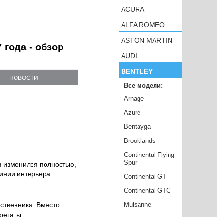
ACURA
ALFA ROMEO
ASTON MARTIN
 года - обзор
AUDI
BENTLEY
НОВОСТИ
Все модели:
Arnage
Azure
Bentayga
Brooklands
Continental Flying
Spur
в изменился полностью,
линии интерьера
Continental GT
Continental GTC
ственника. Вместо
Mulsanne
регаты.