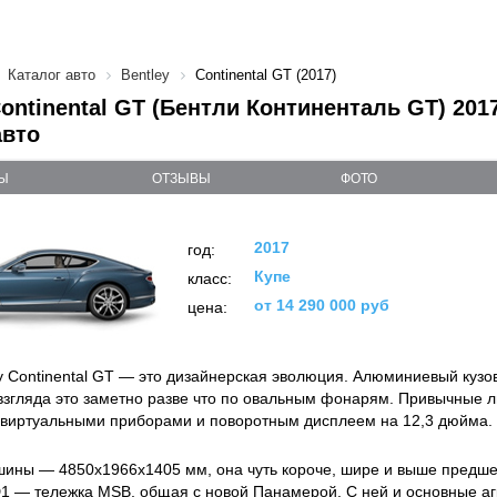
Каталог авто
Bentley
Continental GT (2017)
Continental GT (Бентли Континенталь GT) 2017
авто
Ы
ОТЗЫВЫ
ФОТО
2017
год:
Купе
класс:
от 14 290 000 руб
цена:
y Continental GT — это дизайнерская эволюция. Алюминиевый кузо
 взгляда это заметно разве что по овальным фонарям. Привычные 
 виртуальными приборами и поворотным дисплеем на 12,3 дюйма.
ины — 4850x1966x1405 мм, она чуть короче, шире и выше предше
 — тележка MSB, общая с новой Панамерой. С ней и основные аг