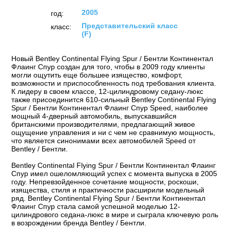
2005
год:
Представительский класс
класс:
(F)
Новый Bentley Continental Flying Spur / Бентли Континентал
Флаинг Спур создан для того, чтобы в 2009 году клиенты
могли ощутить еще большее изящество, комфорт,
возможности и приспособленность под требования клиента.
К лидеру в своем классе, 12-цилиндровому седану-люкс
также присоединится 610-сильный Bentley Continental Flying
Spur / Бентли Континентал Флаинг Спур Speed, наиболее
мощный 4-дверный автомобиль, выпускавшийся
британскими производителями, предлагающий живое
ощущение управления и ни с чем не сравнимую мощность,
что является синонимами всех автомобилей Speed от
Bentley / Бентли.
Bentley Continental Flying Spur / Бентли Континентал Флаинг
Спур имел ошеломляющий успех с момента выпуска в 2005
году. Непревзойденное сочетание мощности, роскоши,
изящества, стиля и практичности расширили модельный
ряд. Bentley Continental Flying Spur / Бентли Континентал
Флаинг Спур стала самой успешной моделью 12-
цилиндрового седана-люкс в мире и сыграла ключевую роль
в возрождении бренда Bentley / Бентли.