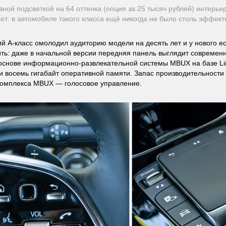
вной подсветкой на 64 оттенка (опция за 25 тысяч рублей) интерье
ет: в автомобиле такого класса ещё никогда не было столь эффект
 А-класс омолодил аудиторию модели на десять лет и у нового ес
ить: даже в начальной версии передняя панель выглядит современн
 основе информационно-развлекательной системы MBUX на базе L
и восемь гигабайт оперативной памяти. Запас производительности
омплекса MBUX — голосовое управление.