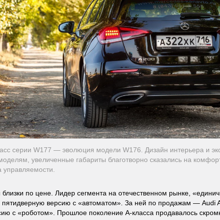
асс серии W177 — эволюция модели W176. Дизайн интерьера и эк
моделям, увеличенные габариты благотворно сказались на комфор
 управляемости.
 близки по цене. Лидер сегмента на отечественном рынке, «единич
а пятидверную версию с «автоматом». За ней по продажам — Audi A3
сию с «роботом». Прошлое поколение А-класса продавалось скромн