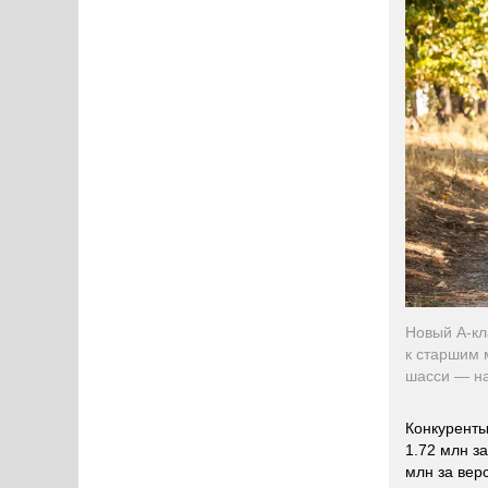
Новый A-кл
к старшим 
шасси — на
Конкуренты
1.72 млн з
млн за вер