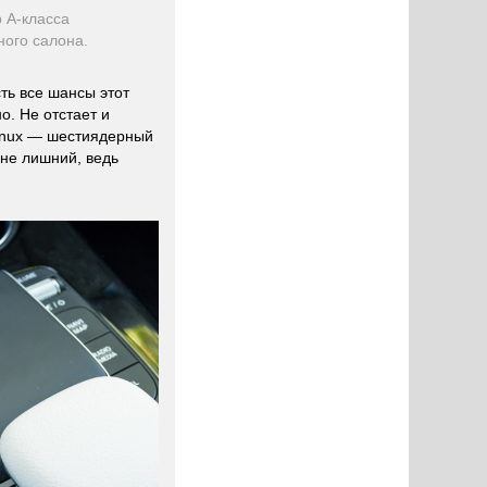
р А-класса
ного салона.
ть все шансы этот
о. Не отстает и
inux — шестиядерный
 не лишний, ведь