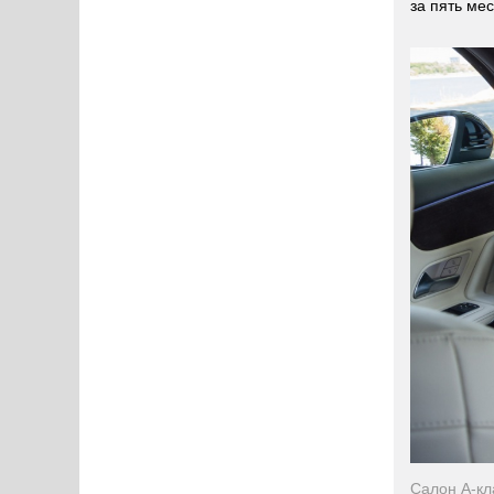
за пять ме
Салон А-кл