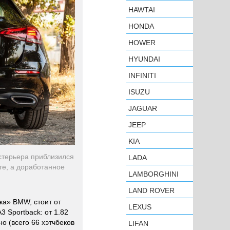
HAWTAI
HONDA
HOWER
HYUNDAI
INFINITI
ISUZU
JAGUAR
JEEP
KIA
стерьера приблизился
LADA
те, а доработанное
LAMBORGHINI
LAND ROVER
ка» BMW, стоит от
LEXUS
 Sportback: от 1.82
о (всего 66 хэтчбеков
LIFAN