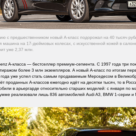
ию с предшественником новый A-класс подорожал на 40 тысяч рубл
 машина на 17-дюймовых колесах, с искусственной кожей в салон
ит уже 2,37 млн.
enz A-класса — бестселлер премиум-сегмента. С 1997 года три п
тиражом более 3 млн экземпляров. А новый А-класс по итогам пер
года уже успел стать самым продаваемым Мерседесом в Великобр
чёт проданных А-классов ежегодно идёт на десятки тысяч, то в Рос
били в арьергарде относительно старших моделей: с января по 
сумме реализовали лишь 836 автомобилей Audi A3, BMW 1-серии и 