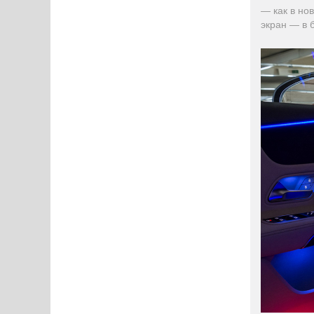
— как в но
экран — в 