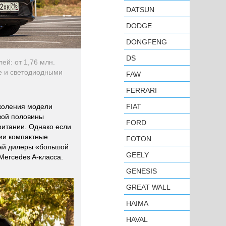
DATSUN
DODGE
DONGFENG
DS
ей: от 1,76 млн.
е и светодиодными
FAW
FERRARI
околения модели
FIAT
вой половины
FORD
итании. Однако если
сии компактные
FOTON
май дилеры «большой
GEELY
Mercedes A-класса.
GENESIS
GREAT WALL
HAIMA
HAVAL