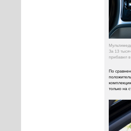
Мультимеди
За 13 тыся
прибавил в
По сравнен
положитель
комплекцию
только на 