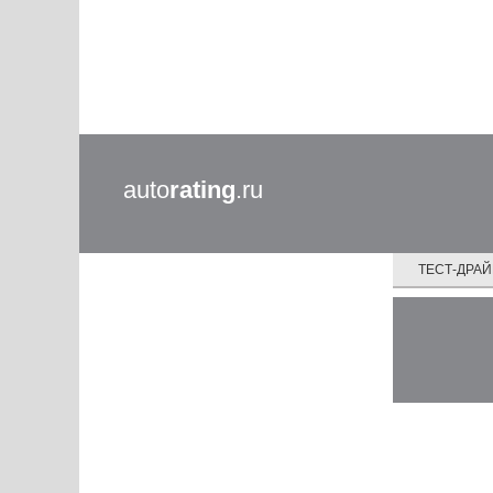
auto
rating
.ru
ТЕСТ-ДРА