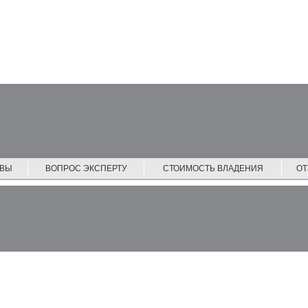
ЙВЫ
ВОПРОС ЭКСПЕРТУ
СТОИМОСТЬ ВЛАДЕНИЯ
О