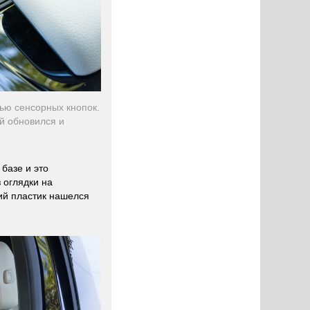
ью сенсорных кнопок.
й обновился и
базе и это
 оглядки на
ий пластик нашелся