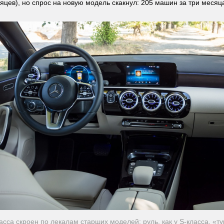
сяцев), но спрос на новую модель скакнул: 205 машин за три месяц
асса скроен по лекалам старших моделей: руль, как у S-класса, «т