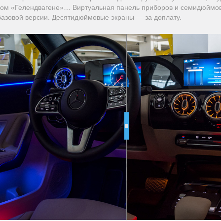
вом «Гелендвагене»… Виртуальная панель приборов и семидюймо
базовой версии. Десятидюймовые экраны — за доплату.