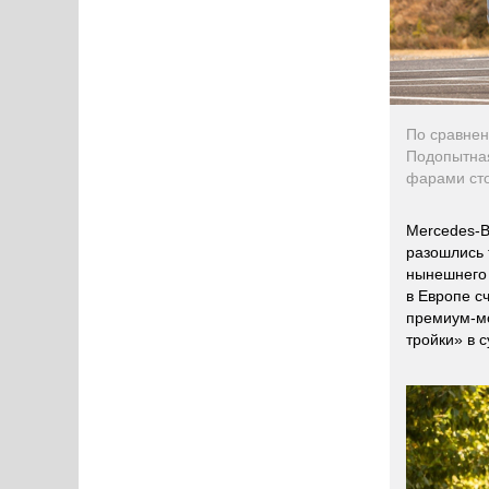
По сравнен
Подопытная
фарами сто
Mercedes-B
разошлись 
нынешнего 
в Европе с
премиум-мо
тройки» в 