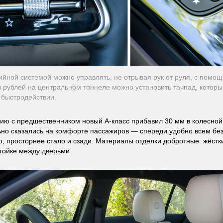
йной системой можно управлять, не отрывая рук от руля, с помощ
ч рублей на центральном тоннеле можно установить тачпад, которы
 быстродействии.
ию с предшественником новый А-класс прибавил 30 мм в колесной 
но сказались на комфорте пассажиров — спереди удобно всем без
, просторнее стало и сзади. Материалы отделки добротные: жёстк
стойке между дверьми.