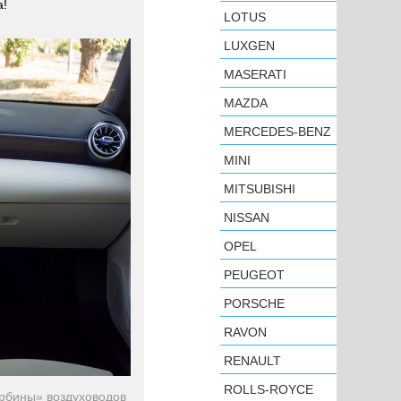
а!
LOTUS
LUXGEN
MASERATI
MAZDA
MERCEDES-BENZ
MINI
MITSUBISHI
NISSAN
OPEL
PEUGEOT
PORSCHE
RAVON
RENAULT
ROLLS-ROYCE
урбины» воздуховодов