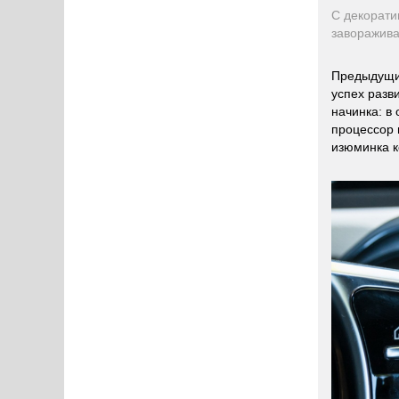
С декорати
заворажива
Предыдущий
успех разв
начинка: в
процессор 
изюминка к