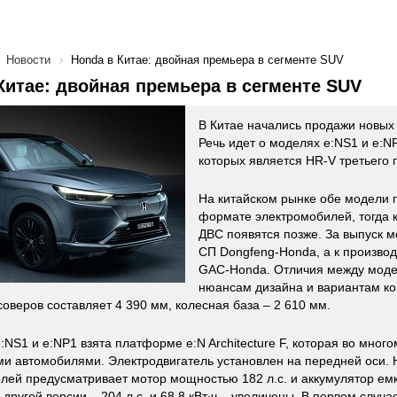
Новости
Honda в Китае: двойная премьера в сегменте SUV
Китае: двойная премьера в сегменте SUV
В Китае начались продажи новых
Речь идет о моделях e:NS1 и e:N
которых является HR-V третьего 
На китайском рынке обе модели 
формате электромобилей, тогда к
ДВС появятся позже. За выпуск м
СП Dongfeng-Honda, а к производ
GAC-Honda. Отличия между моде
нюансам дизайна и вариантам ко
соверов составляет 4 390 мм, колесная база – 2 610 мм.
e:NS1 и e:NP1 взята платформе e:N Architecture F, которая во мно
и автомобилями. Электродвигатель установлен на передней оси. 
лей предусматривает мотор мощностью 182 л.с. и аккумулятор емко
другой версии – 204 л.с. и 68,8 кВт∙ч – увеличены. В первом случа