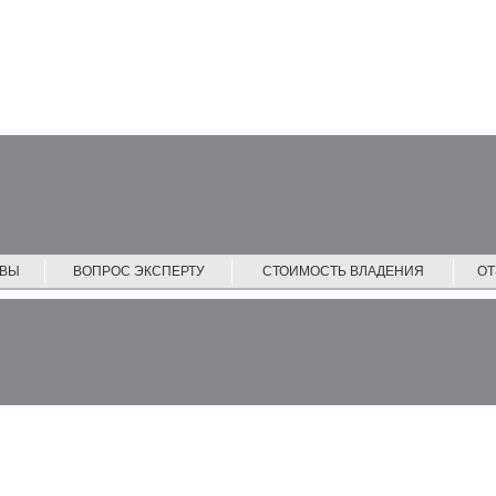
ЙВЫ
ВОПРОС ЭКСПЕРТУ
СТОИМОСТЬ ВЛАДЕНИЯ
О