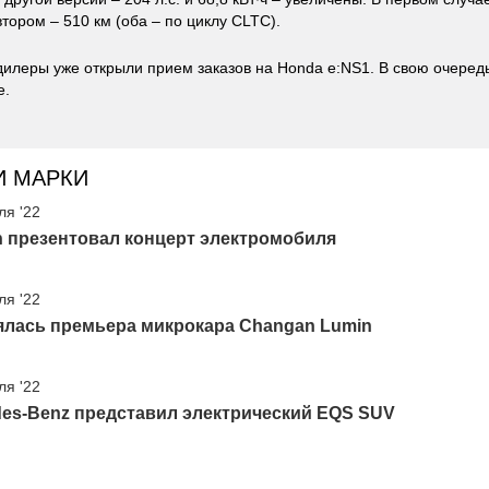
втором – 510 км (оба – по циклу CLTC).
дилеры уже открыли прием заказов на Honda e:NS1. В свою очередь
е.
И МАРКИ
ля '22
n презентовал концерт электромобиля
ля '22
ялась премьера микрокара Changan Lumin
ля '22
des-Benz представил электрический EQS SUV