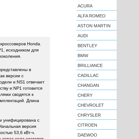
ACURA
ALFA ROMEO
ASTON MARTIN
AUDI
 кроссоверов Honda.
BENTLEY
P1, исходником для
BMW
поколения.
BRILLIANCE
представлены в
CADILLAC
ак версии с
одели e:NS1 отвечает
CHANGAN
ству e:NP1 готовится
лями сводятся к
CHERY
мплектаций. Длина
CHEVROLET
CHRYSLER
гом унифицирована с
CITROEN
Начальная версия
стью 53,6 кВт∙ч.
DAEWOO
е запас хода составит