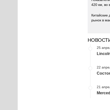
420 км, во 
Китайские 
рынок в ма
НОВОСТ
25 апре
Lincol
22 апре
Состо
21 апре
Merce