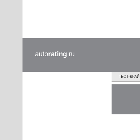
auto
rating
.ru
ТЕСТ-ДРА