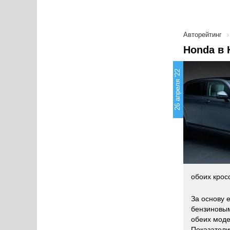
Авторейтинг
Honda в 
26 апреля '22
обоих крос
За основу 
бензиновым
обеих моде
Показатели 