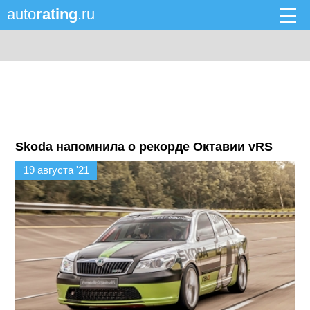
auto
rating
.ru
Skoda напомнила о рекорде Октавии vRS
19 августа '21