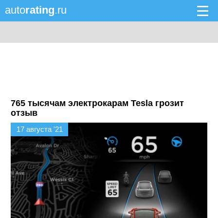
auto
rating
.ru
765 тысячам электрокарам Tesla грозит
отзыв
17 августа '21