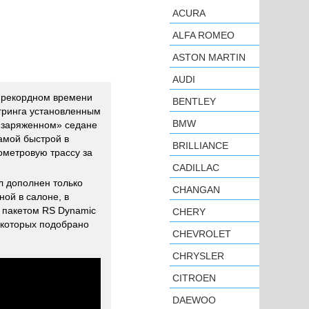
ACURA
ALFA ROMEO
ASTON MARTIN
AUDI
 рекордном времени
BENTLEY
гринга установленным
BMW
«заряженном» седане
амой быстрой в
BRILLIANCE
ометровую трассу за
CADILLAC
л дополнен только
CHANGAN
ной в салоне, в
c пакетом RS Dynamic
CHERY
 в которых подобрано
CHEVROLET
CHRYSLER
CITROEN
DAEWOO