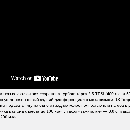
м новых «эр-эс-три» сохранена турбопятёрка 2.5 TFSI (400 л.с. и 5
ёс установлен новый задний дифференциал с механизмом RS Torque
м подавать тягу на одно из задних колёс полностью или на оба в
мика разгона с места до 100 км/ч у такой «зажигалки» — 3,8 с, мак
290 км/ч.