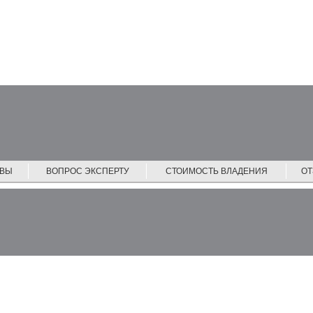
ЙВЫ
ВОПРОС ЭКСПЕРТУ
СТОИМОСТЬ ВЛАДЕНИЯ
О