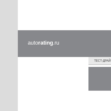
auto
rating
.ru
ТЕСТ-ДРА