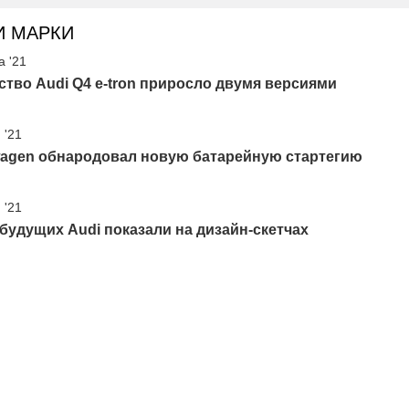
И МАРКИ
а '21
тво Audi Q4 e-tron приросло двумя версиями
 '21
wagen обнародовал новую батарейную стартегию
 '21
будущих Audi показали на дизайн-скетчах