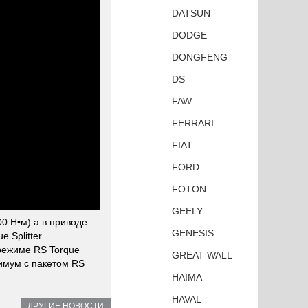
DATSUN
DODGE
DONGFENG
DS
FAW
FERRARI
FIAT
FORD
FOTON
GEELY
00 Н•м) а в приводе
GENESIS
 Splitter
 режиме RS Torque
GREAT WALL
симум с пакетом RS
HAIMA
HAVAL
ДРУГИЕ НОВОСТИ