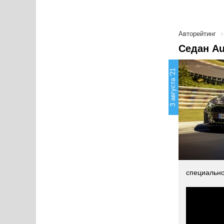
Авторейтинг
Седан Au
3 августа '21
специально