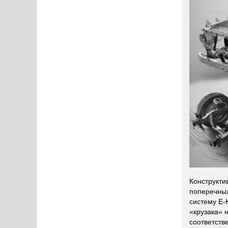
Конструкти
поперечных
систему E-
«крузака» 
соответств