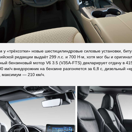
м у «трёхсотки» новые шестицилиндровые силовые установки, биту
ийской редакции выдаёт 299 л.с. и 700 Н·м, хотя мог бы и оригинал
ный бензиновый мотор V6 3.5 (V35A-FTS) декларирует отдачу в 415 
0 км/ч внедорожник на бензине разгоняется за 6,8 с, дизельный «кр
 максимум — 210 км/ч.