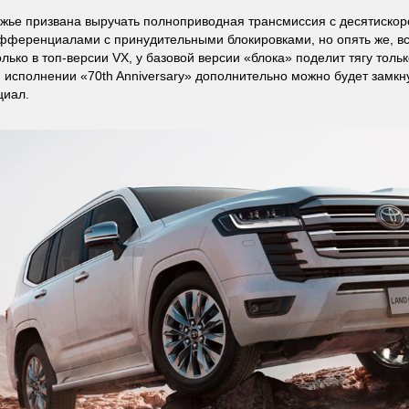
жье призвана выручать полноприводная трансмиссия с десятиско
фференциалами с принудительными блокировками, но опять же, вс
лько в топ-версии VX, у базовой версии «блока» поделит тягу толь
исполнении «70th Anniversary» дополнительно можно будет замкн
иал.