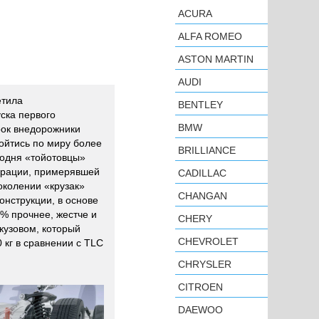
ACURA
ALFA ROMEO
ASTON MARTIN
AUDI
етила
BENTLEY
ска первого
BMW
срок внедорожники
ойтись по миру более
BRILLIANCE
одня «тойотовцы»
ерации, примерявшей
CADILLAC
поколении «крузак»
CHANGAN
онструкции, в основе
% прочнее, жестче и
CHERY
 кузовом, который
CHEVROLET
кг в сравнении с TLC
CHRYSLER
CITROEN
DAEWOO