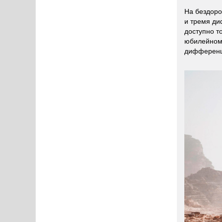
На бездоро
и тремя ди
доступно то
юбилейном 
дифференц