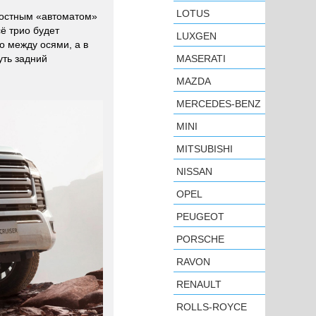
LOTUS
ростным «автоматом»
ё трио будет
LUXGEN
ко между осями, а в
уть задний
MASERATI
MAZDA
MERCEDES-BENZ
MINI
MITSUBISHI
NISSAN
OPEL
PEUGEOT
PORSCHE
RAVON
RENAULT
ROLLS-ROYCE