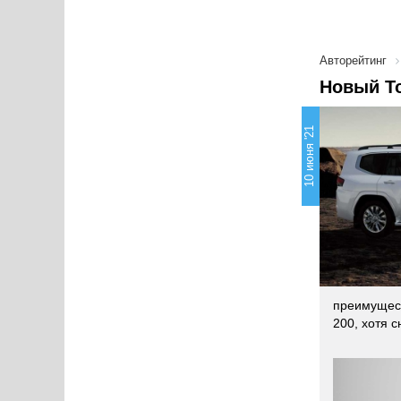
Авторейтинг
Новый To
10 июня '21
преимущест
200, хотя 