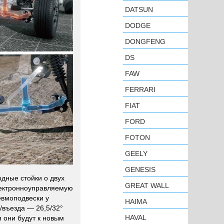
DATSUN
DODGE
DONGFENG
DS
FAW
FERRARI
FIAT
FORD
FOTON
GEELY
GENESIS
дные стойки о двух
GREAT WALL
лектронноуправляемую
евмоподвески у
HAIMA
/въезда — 26,5/32°
HAVAL
 они будут к новым