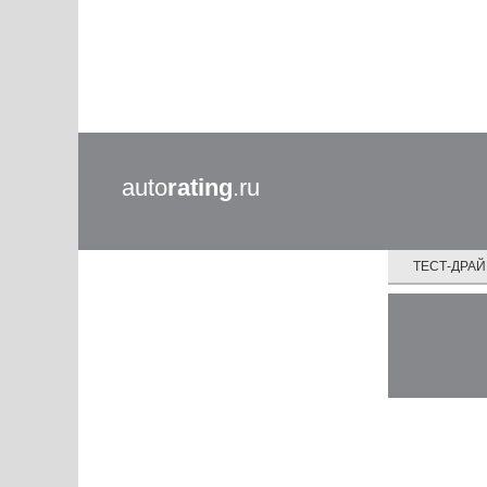
auto
rating
.ru
ТЕСТ-ДРА