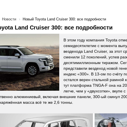
Новости
Новый Toyota Land Cruiser 300: все подробности
yota Land Cruiser 300: все подробности
В этом году компания Toyota отм
семидесятилетие с момента выпу
вездехода Land Cruiser, за этот 
сменили 12 поколений, успев раз
десятимиллионным тиражом. Сег
представили вездеход новой ген
индекс «300». В 13-ом по счёту 
остался верен стальной рамной к
тут платформа TNGA-F она на 20
легче, чем у «двухсотки», вкупе с
венно алюминиевый, включая внешние панели, 300-ый скинул 200 
снаряжённая масса всё те же 2,6 тонны.