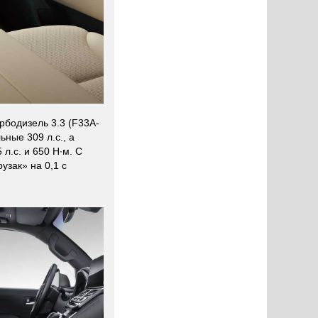
рбодизель 3.3 (F33A-
ьные 309 л.с., а
л.с. и 650 Н·м. С
узак» на 0,1 с