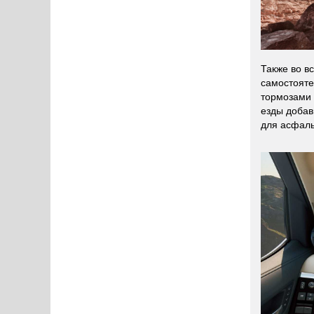
Также во в
самостояте
тормозами 
езды добав
для асфальт