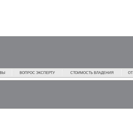
ЙВЫ
ВОПРОС ЭКСПЕРТУ
СТОИМОСТЬ ВЛАДЕНИЯ
О