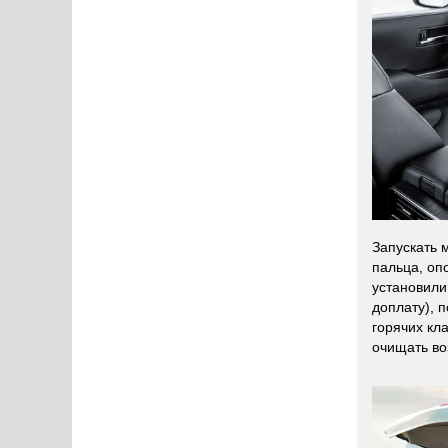
Запускать 
пальца, оп
установили
доплату), 
горячих кл
очищать во