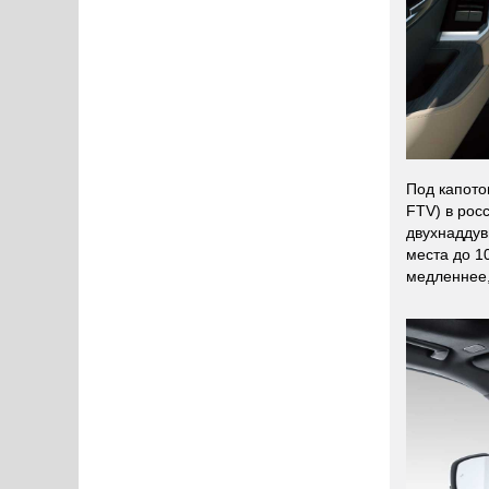
Под капото
FTV) в росс
двухнаддув
места до 10
медленнее,