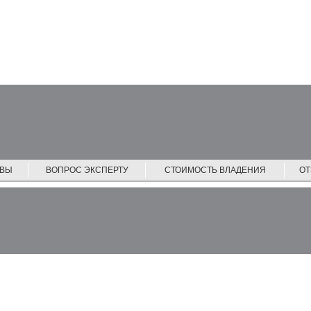
ЙВЫ
ВОПРОС ЭКСПЕРТУ
СТОИМОСТЬ ВЛАДЕНИЯ
О