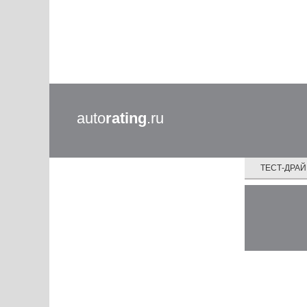
auto
rating
.ru
ТЕСТ-ДРА