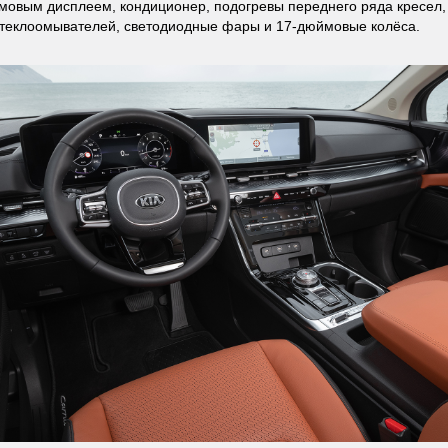
овым дисплеем, кондиционер, подогревы переднего ряда кресел, 
теклоомывателей, светодиодные фары и 17-дюймовые колёса.