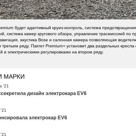
remium будет адаптивный круиз-контроль, система предотвращен
ий, система камер кругового обзора, управление трасмиссией по 
авигация, акустика Bose и салонная камера позволяющая водителю
и третьем ряду. Пактет Premium+ установит два раздельных кресла 
й и электрическими регулировками на втором ряду.
И МАРКИ
а '21
ссекретила дизайн электрокара EV6
 '21
онсировала электрокар EV6
 '21