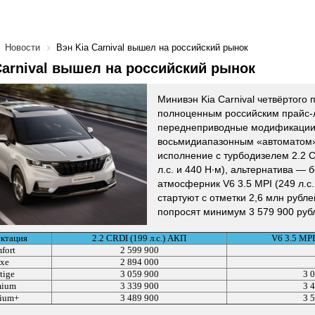
Новости
Вэн Kia Carnival вышел на российский рынок
Carnival вышел на российский рынок
Минивэн Kia Carnival четвёртого
полноценным российским прайс-
переднеприводные модификации
восьмидиапазонным «автоматом»
исполнение с турбодизелем 2.2 C
л.с. и 440 Н·м), альтернатива — 
атмосферник V6 3.5 MPI (249 л.с.
стартуют с отметки 2,6 млн рубле
попросят минимум 3 579 900 руб
ктация
2.2 CRDI (199 л.с.) АКП
V6 3.5 MPI
fort
2 599 900
xe
2 894 000
tige
3 059 900
3 
mium
3 339 900
3 
ium+
3 489 900
3 