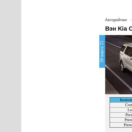
Авторейтинг
Вэн Kia 
29 марта '21
Компле
Com
Lu
Pres
Pre
Prem