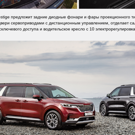
restige предложит задние диодные фонари и фары проекционного т
вери сервоприводами с дистанционным управлением, отделает сал
сключевого доступа и водительское кресло с 10 электрорегулировк