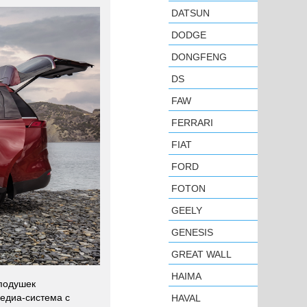
DATSUN
DODGE
DONGFENG
DS
FAW
FERRARI
FIAT
FORD
FOTON
GEELY
GENESIS
GREAT WALL
HAIMA
 подушек
медиа-система с
HAVAL