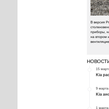
В версия P
столкновен
приборы, н
на втором 
вентиляцие
НОВОСТ
15 март
Kia ра
9 марта
Kia ан
1 марта