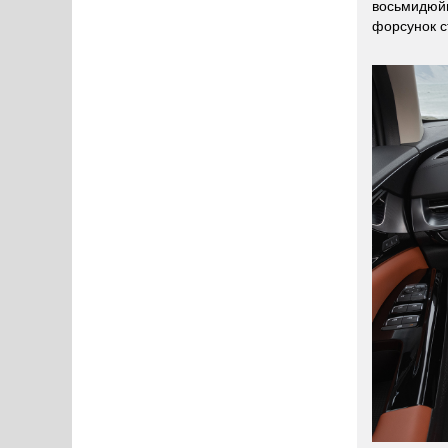
восьмидюйм
форсунок с