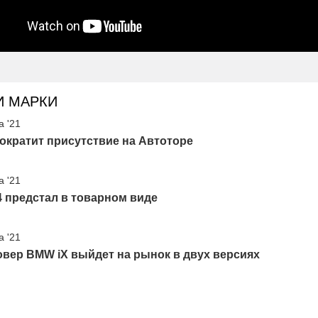
И МАРКИ
а '21
ократит присутствие на Автоторе
а '21
 предстал в товарном виде
а '21
вер BMW iX выйдет на рынок в двух версиях