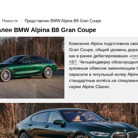
Новости
Представлен BMW Alpina B8 Gran Coupe
лен BMW Alpina B8 Gran Coupe
Компания Alpina подготовила св
Gran Coupe, общий уровень дораб
как в ранее дебютировавших «
пя
XB7
. Четырёхдверку облагород
кузовным обвесом заменяющим б
окрасили в титульный колер Alpi
стандартные колёса на спицова
серии Alpine Classic.