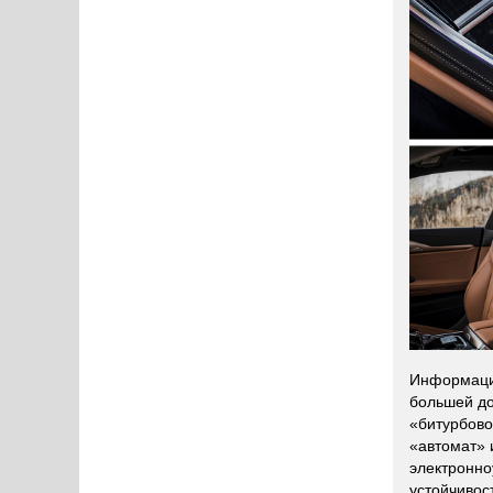
Информация
большей до
«битурбово
«автомат» 
электронно
устойчивос