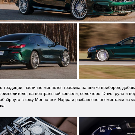
по традиции, частично меняется графика на щитке приборов, добав
оизводителя, на центральной консоли, селекторе iDrive, руле и пор
обвёрнуто в кожу Merino или Nappa и разбавлено элементами из м
ва.