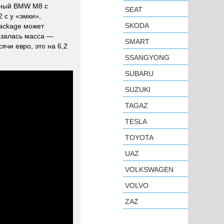
льный BMW M8 c
SEAT
2 с у «эмки»,
SKODA
Package может
азалась масса —
SMART
ячи евро, это на 6,2
SSANGYONG
SUBARU
SUZUKI
TAGAZ
TESLA
TOYOTA
UAZ
VOLKSWAGEN
VOLVO
ZAZ