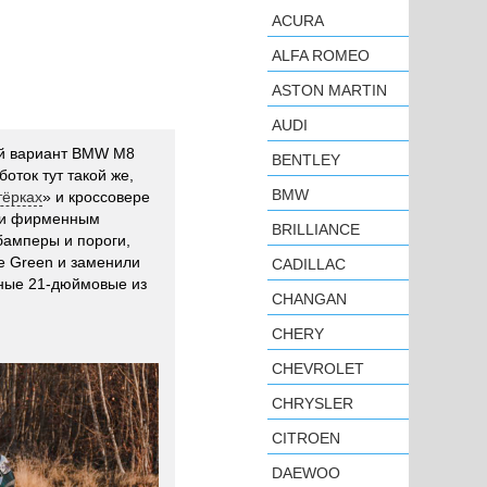
ACURA
ALFA ROMEO
ASTON MARTIN
AUDI
ой вариант BMW M8
BENTLEY
оток тут такой же,
BMW
тёрках
» и кроссовере
или фирменным
BRILLIANCE
амперы и пороги,
ne Green и заменили
CADILLAC
нные 21-дюймовые из
CHANGAN
CHERY
CHEVROLET
CHRYSLER
CITROEN
DAEWOO