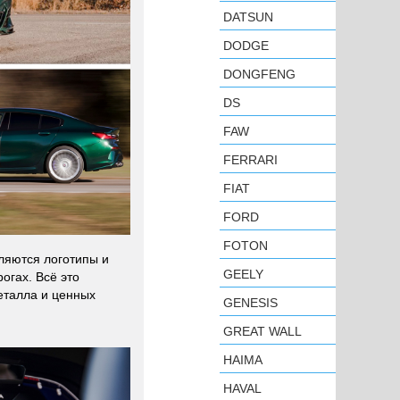
DATSUN
DODGE
DONGFENG
DS
FAW
FERRARI
FIAT
FORD
FOTON
ляются логотипы и
GEELY
огах. Всё это
еталла и ценных
GENESIS
GREAT WALL
HAIMA
HAVAL