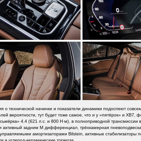
 о технической начинке и показатели динамики подоспеют совсем 
лей вероятности, тут будет тоже самое, что и у «пятёрок» и XB7, 
сьмёрка» 4.4 (621 л.с. и 800 Н·м), в полноприводной трансмиссии
и активный задним M дифференциал, трёхкамерная пневоподвеска
управляемыми амортизаторами Bilstein, активные стабилизаторы 
ти и углерод-керамические тормоза.