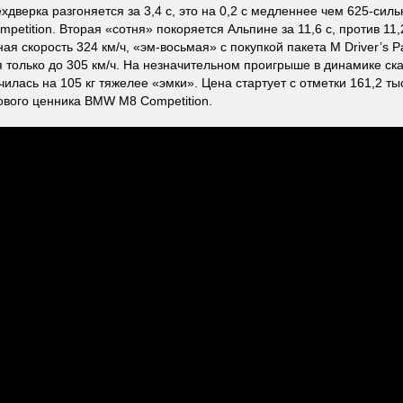
ёхдверка разгоняется за 3,4 с, это на 0,2 с медленнее чем 625-си
petition. Вторая «сотня» покоряется Альпине за 11,6 с, против 11,
ая скорость 324 км/ч, «эм-восьмая» с покупкой пакета M Driver’s 
я только до 305 км/ч. На незначительном проигрыше в динамике ск
чилась на 105 кг тяжелее «эмки». Цена стартует с отметки 161,2 тыс
ового ценника BMW M8 Competition.