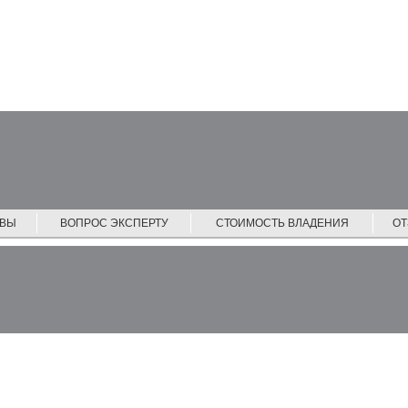
ЙВЫ
ВОПРОС ЭКСПЕРТУ
СТОИМОСТЬ ВЛАДЕНИЯ
О