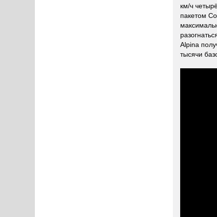
км/ч четыр
пакетом Com
максимальн
разогнатьс
Alpina полу
тысячи баз