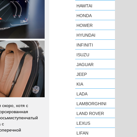
HAWTAI
HONDA
HOWER
HYUNDAI
INFINITI
ISUZU
JAGUAR
JEEP
KIA
LADA
LAMBORGHINI
скоро, хотя с
форсированная
LAND ROVER
 восьмиступенчатый
LEXUS
 с
поперечной
LIFAN