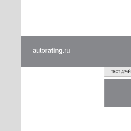
auto
rating
.ru
ТЕСТ-ДРА