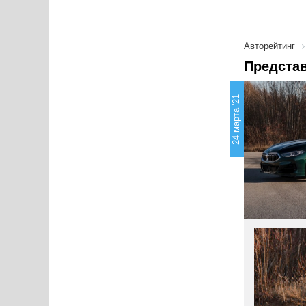
Авторейтинг
Представ
24 марта '21