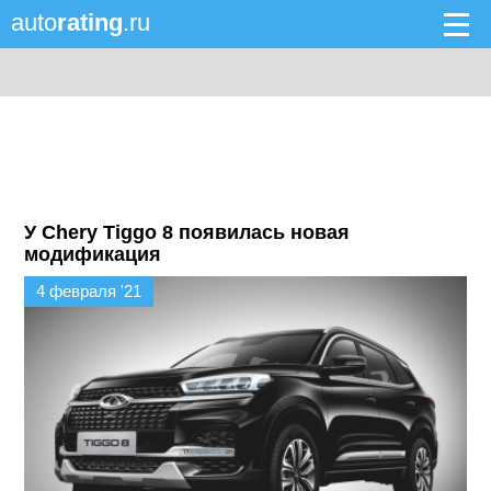
auto
rating
.ru
У Chery Tiggo 8 появилась новая
модификация
4 февраля '21