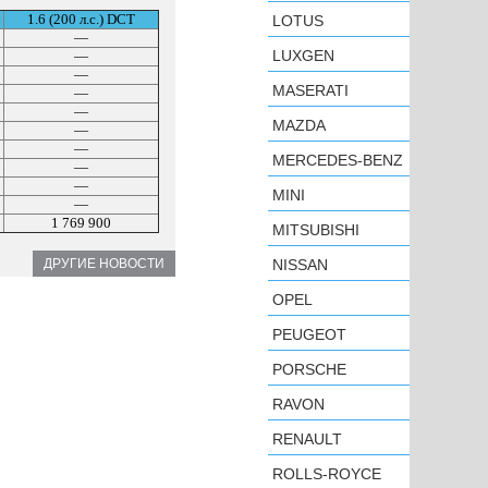
1.6 (200 л.с.) DCT
LOTUS
—
LUXGEN
—
—
MASERATI
—
—
MAZDA
—
—
MERCEDES-BENZ
—
—
MINI
—
1 769 900
MITSUBISHI
NISSAN
ДРУГИЕ НОВОСТИ
OPEL
PEUGEOT
PORSCHE
RAVON
RENAULT
ROLLS-ROYCE