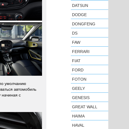
DATSUN
DODGE
DONGFENG
DS
FAW
FERRARI
FIAT
FORD
FOTON
 по умолчанию
GEELY
реваться автомобиль
 начиная с
GENESIS
GREAT WALL
HAIMA
HAVAL