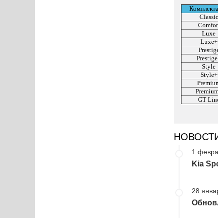
Комплект
Classi
Comfor
Luxe
Luxe+
Prestig
Prestig
Style
Style+
Premiu
Premiu
GT-Lin
НОВОСТ
1 февра
Kia Sp
28 янва
Обновл