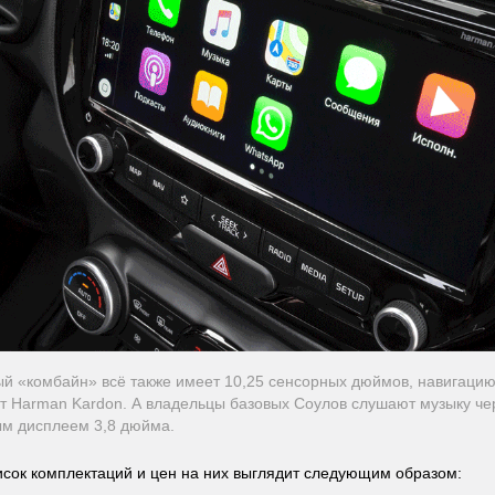
й «комбайн» всё также имеет 10,25 сенсорных дюймов, навигацию
от Harman Kardon. А владельцы базовых Соулов слушают музыку че
м дисплеем 3,8 дюйма.
сок комплектаций и цен на них выглядит следующим образом: