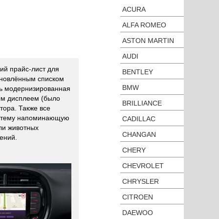
ACURA
ALFA ROMEO
ASTON MARTIN
AUDI
ий прайс-лист для
BENTLEY
обновлённым списком
BMW
сь модернизированная
м дисплеем (было
BRILLIANCE
тора. Также все
истему напоминающую
CADILLAC
ли животных
CHANGAN
ений.
CHERY
CHEVROLET
CHRYSLER
CITROEN
DAEWOO