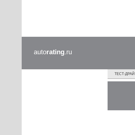
auto
rating
.ru
ТЕСТ-ДРА