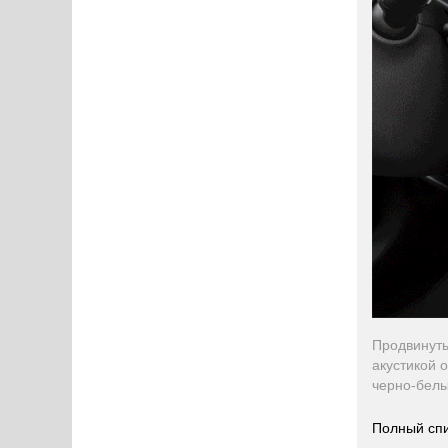
Продвинуты
акустикой 
черно-белы
Полный спи