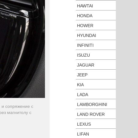
HAWTAI
HONDA
HOWER
HYUNDAI
INFINITI
ISUZU
JAGUAR
JEEP
KIA
LADA
LAMBORGHINI
 и сопряжение с
рез магнитолу с
LAND ROVER
LEXUS
LIFAN