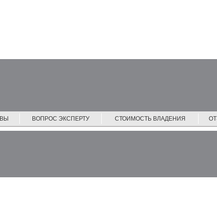
ЙВЫ
ВОПРОС ЭКСПЕРТУ
СТОИМОСТЬ ВЛАДЕНИЯ
О