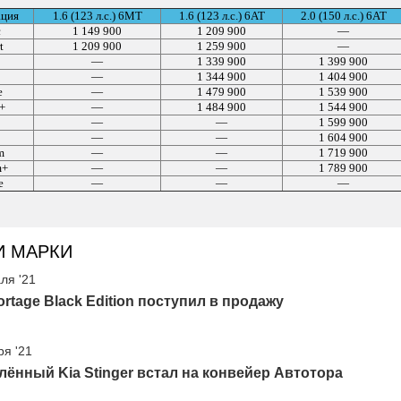
ация
1.6 (123 л.с.) 6МТ
1.6 (123 л.с.) 6АТ
2.0 (150 л.с.) 6АТ
c
1 149 900
1 209 900
—
t
1 209 900
1 259 900
—
—
1 339 900
1 399 900
—
1 344 900
1 404 900
e
—
1 479 900
1 539 900
e+
—
1 484 900
1 544 900
—
—
1 599 900
—
—
1 604 900
m
—
—
1 719 900
m+
—
—
1 789 900
e
—
—
—
И МАРКИ
ля '21
ortage Black Edition поступил в продажу
ря '21
ённый Kia Stinger встал на конвейер Автотора