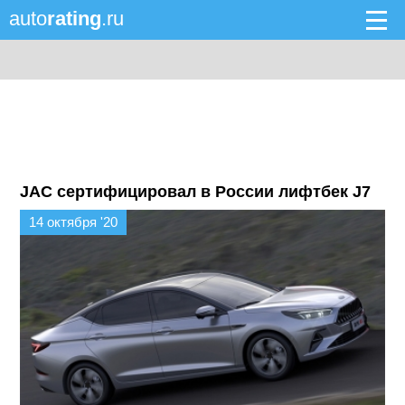
auto
rating
.ru
JAC сертифицировал в России лифтбек J7
14 октября '20