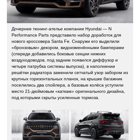
Дочернее тюнинг-ателье компании Hyundai — N
Performance Parts представило набор доработок для
нового кроссовера Santa Fe. Снаружи его выделили
«бронзовым» декором, видоизменёнными бамперами
(спереди добавились боковые секции нижних
воздуходоводов, под задним появился диффузор и
четыре патрубка системы выпуска), в наполнении
решётки радиатора заменили сетчатый узор забором из
крупных горизонтальных планок, на крышке багажник
поселились два спойлера, а базовые колёса уступили
место 21-дюймовым «каткам» оригинального дизайна,
под которыми скрыты усиленные тормоза.