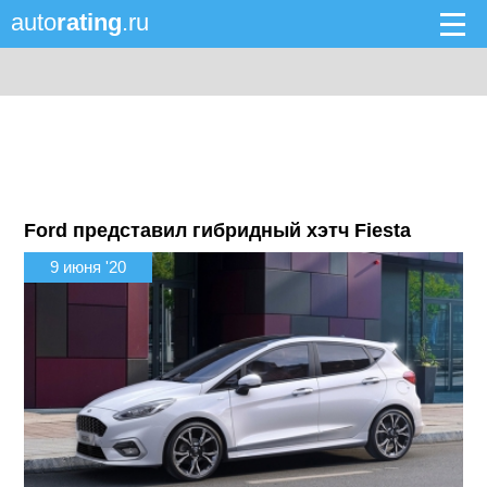
auto
rating
.ru
Ford представил гибридный хэтч Fiesta
9 июня '20