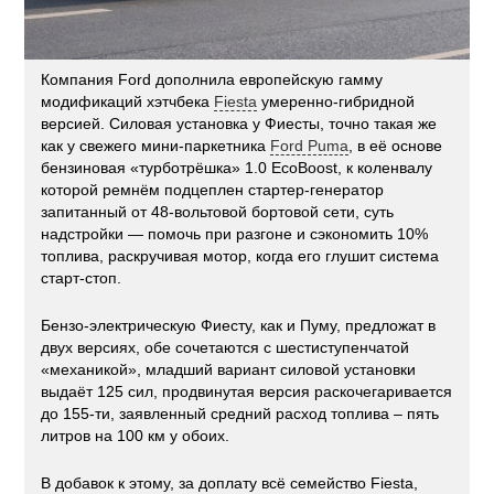
Компания Ford дополнила европейскую гамму
модификаций хэтчбека
Fiesta
умеренно-гибридной
версией. Силовая установка у Фиесты, точно такая же
как у свежего мини-паркетника
Ford Puma
, в её основе
бензиновая «турботрёшка» 1.0 EcoBoost, к коленвалу
которой ремнём подцеплен стартер-генератор
запитанный от 48-вольтовой бортовой сети, суть
надстройки — помочь при разгоне и сэкономить 10%
топлива, раскручивая мотор, когда его глушит система
старт-стоп.
Бензо-электрическую Фиесту, как и Пуму, предложат в
двух версиях, обе сочетаются с шестиступенчатой
«механикой», младший вариант силовой установки
выдаёт 125 сил, продвинутая версия раскочегаривается
до 155-ти, заявленный средний расход топлива – пять
литров на 100 км у обоих.
В добавок к этому, за доплату всё семейство Fiesta,