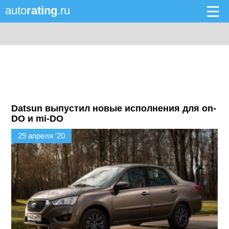
auto
rating
.ru
Datsun выпустил новые исполнения для on-
DO и mi-DO
29 апреля '20