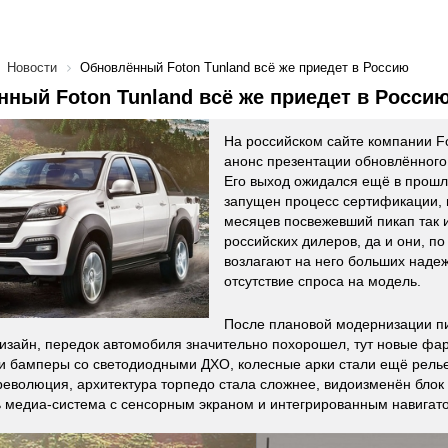
Новости
Обновлённый Foton Tunland всё же приедет в Россию
ный Foton Tunland всё же приедет в Росси
На российском сайте компании F
анонс презентации обновлённого 
Его выход ожидался ещё в прошл
запущен процесс сертификации, 
месяцев посвежевший пикап так 
российских дилеров, да и они, п
возлагают на него больших надеж
отсутствие спроса на модель.
После плановой модернизации п
изайн, передок автомобиля значительно похорошел, тут новые фа
и бамперы со светодиодными ДХО, колесные арки стали ещё рельеф
революция, архитектура торпедо стала сложнее, видоизменён блок
 медиа-система с сенсорным экраном и интегрированным навигат