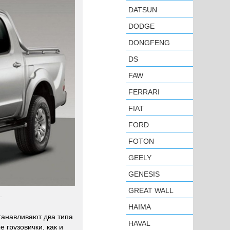
DATSUN
DODGE
DONGFENG
DS
FAW
FERRARI
FIAT
FORD
FOTON
GEELY
GENESIS
GREAT WALL
.
HAIMA
танавливают два типа
HAVAL
е грузовички, как и