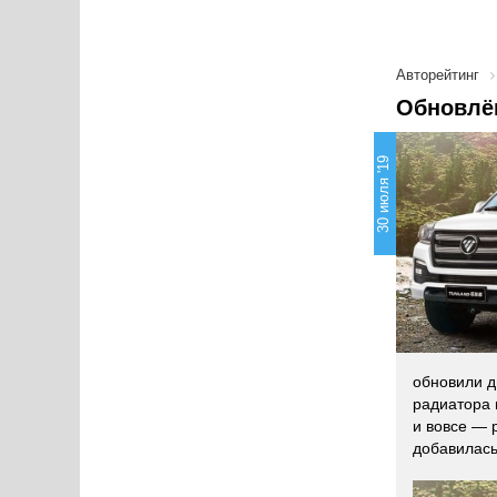
Авторейтинг
Обновлён
30 июля '19
обновили д
радиатора 
и вовсе — 
добавилась