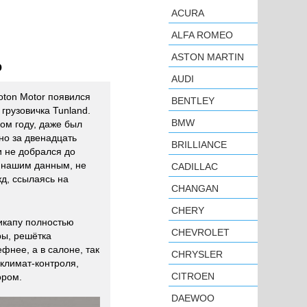
ACURA
ALFA ROMEO
ASTON MARTIN
ю
AUDI
oton Motor появился
BENTLEY
грузовичка Tunland.
BMW
ом году, даже был
но за двенадцать
BRILLIANCE
и не добрался до
о нашим данным, не
CADILLAC
д, ссылаясь на
CHANGAN
CHERY
икапу полностью
CHEVROLET
ры, решётка
нее, а в салоне, так
CHRYSLER
 климат-контроля,
CITROEN
ором.
DAEWOO