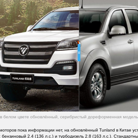
 в белом цвете обновлённый, серибристый дореформенная модель
моторов пока информации нет, на обновлённый Tunland в Китае ус
 бензиновый 2.4 (136 л.с.) и турбодизель 2.8 (163 л.с.). Стандартны