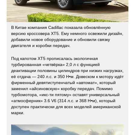
В Китае компания Cadillac показала обновлённую
версию кроссовера XT5. Ему немного освежили дизайн,
добавили новое оборудование и обновили связку
двигателя и коробки передач.
Под капотом XT5 прописалась экологичная
турбированная «четвёрка» 2,0 л с функцией
деактивации половины цилиндров при низких нагрузках,
её отдача — 240 л.с. и 350 Н•м. Довеском к мотору идёт
фирменный девятиступенчатый «автомат», который
заменил «айсиновскую» коробку передач. Помимо
турбомотора, «икс-ти пятому» оставят универсальный
«атмосферник» 3.6 V6 (314 л.с. и 368 Н•м), который
доступен практически для всех моделей американской
марки.