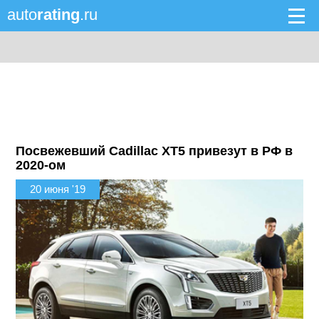
auto
rating
.ru
Посвежевший Cadillac XT5 привезут в РФ в
2020-ом
20 июня '19