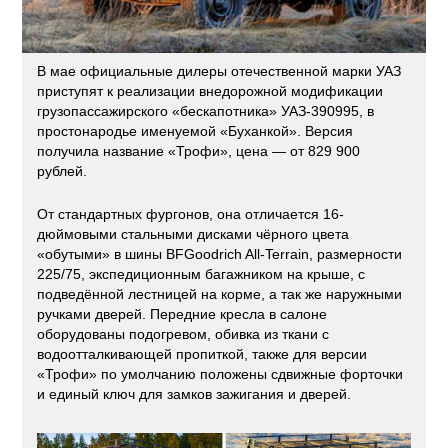
В мае официальные дилеры отечественной марки УАЗ
приступят к реализации внедорожной модификации
грузопассажирского «бескапотника» УАЗ-390995, в
простонародье именуемой «Буханкой». Версия
получила название «Трофи», цена — от 829 900
рублей.
От стандартных фургонов, она отличается 16-
дюймовыми стальными дисками чёрного цвета
«обутыми» в шины BFGoodrich All-Terrain, размерности
225/75, экспедиционным багажником на крыше, с
подведённой лестницей на корме, а так же наружными
ручками дверей. Передние кресла в салоне
оборудованы подогревом, обивка из ткани с
водоотталкивающей пропиткой, также для версии
«Трофи» по умолчанию положены сдвижные форточки
и единый ключ для замков зажигания и дверей.