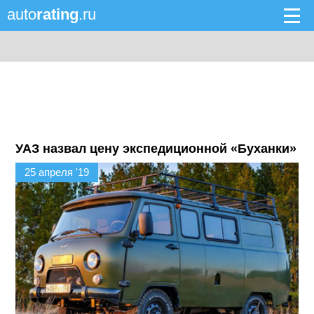
auto
rating
.ru
УАЗ назвал цену экспедиционной «Буханки»
25 апреля '19