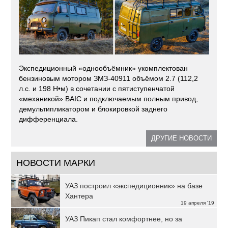
Экспедиционный «однообъёмник» укомплектован
бензиновым мотором ЗМЗ-40911 объёмом 2.7 (112,2
л.с. и 198 Н•м) в сочетании с пятиступенчатой
«механикой» BAIC и подключаемым полным привод,
демультипликатором и блокировкой заднего
дифференциала.
ДРУГИЕ НОВОСТИ
НОВОСТИ МАРКИ
УАЗ построил «экспедиционник» на базе
Хантера
19 апреля '19
УАЗ Пикап стал комфортнее, но за