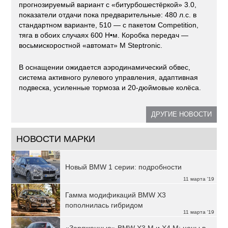
прогнозируемый вариант с «битурбошестёркой» 3.0,
показатели отдачи пока предварительные: 480 л.с. в
стандартном варианте, 510 — с пакетом Competition,
тяга в обоих случаях 600 Н•м. Коробка передач —
восьмискоростной «автомат» M Steptronic.
В оснащении ожидается аэродинамический обвес,
система активного рулевого управления, адаптивная
подвеска, усиленные тормоза и 20-дюймовые колёса.
ДРУГИЕ НОВОСТИ
НОВОСТИ МАРКИ
Новый BMW 1 серии: подробности
11 марта '19
Гамма модификаций BMW X3
пополнилась гибридом
11 марта '19
«Заряженные» BMW X3 M и X4 M: цены в