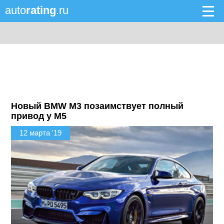
auto
rating
.ru
Новый BMW M3 позаимствует полный
привод у M5
12 марта '19