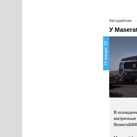
Авторейтинг
У Masera
23 января '19
В оснащен
матричные 
Bowers&Wil