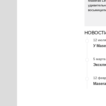
Maserati L
удивительн
восьмицили
НОВОСТ
12 июля
У Mase
5 марта
Эксклю
12 февр
Masera