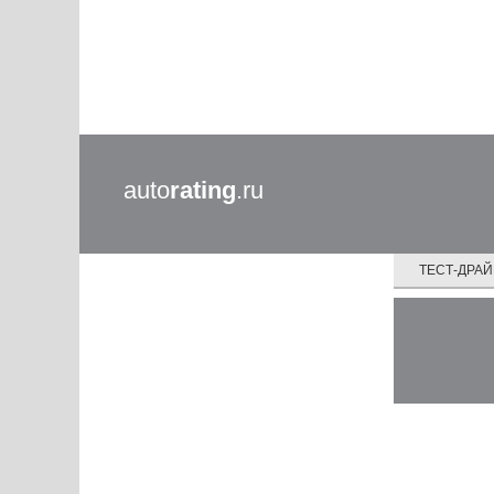
auto
rating
.ru
ТЕСТ-ДРА