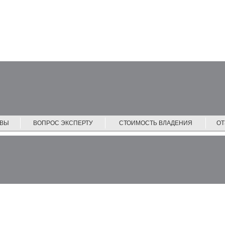
ЙВЫ
ВОПРОС ЭКСПЕРТУ
СТОИМОСТЬ ВЛАДЕНИЯ
О