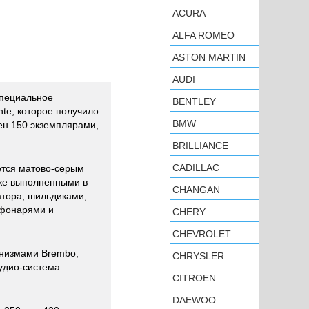
ACURA
ALFA ROMEO
ASTON MARTIN
AUDI
специальное
BENTLEY
te, которое получило
BMW
ен 150 экземплярами,
BRILLIANCE
CADILLAC
ется матово-серым
акже выполненными в
CHANGAN
тора, шильдиками,
 фонарями и
CHERY
CHEVROLET
низмами Brembo,
CHRYSLER
удио-система
CITROEN
DAEWOO