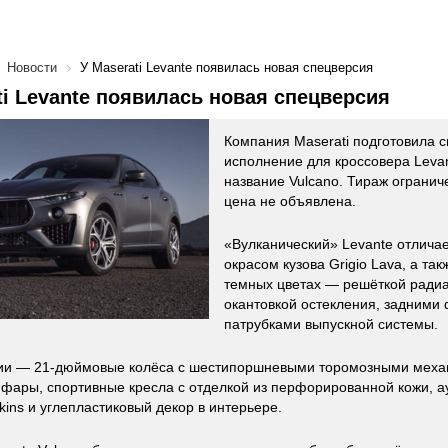
Новости
У Maserati Levante появилась новая спецверсия
ti Levante появилась новая спецверсия
Компания Maserati подготовила 
исполнение для кроссовера Levan
название Vulcano. Тираж огранич
цена не объявлена.
«Вулканический» Levante отлича
окрасом кузова Grigio Lava, а т
темных цветах — решёткой радиа
окантовкой остекления, задними
патрубками выпускной системы.
ии — 21-дюймовые колёса с шестипоршневыми торомозными меха
фары, спортивные кресла с отделкой из перфорированной кожи, а
kins и углепластиковый декор в интерьере.