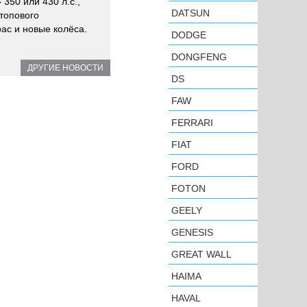
350 или 430 л.с.,
DATSUN
топового
рас и новые колёса.
DODGE
DONGFENG
ДРУГИЕ НОВОСТИ
DS
FAW
FERRARI
FIAT
FORD
FOTON
GEELY
GENESIS
GREAT WALL
HAIMA
HAVAL