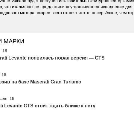
evante Vulcano будет доступен исключительно «битурбошестёрками» 
о, что итальянцы не предложили «вулканическое» исполнение для 
ндрового мотора, скорее всего готовят что-то посерьёзнее, чем ок
И МАРКИ
 '18
rati Levante появилась новая версия — GTS
 '18
зив на базе Maserati Gran Turismo
аля '18
ti Levante GTS стоит ждать ближе к лету