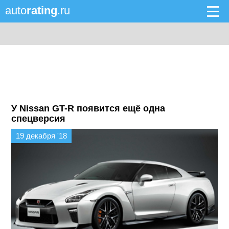
auto
rating
.ru
У Nissan GT-R появится ещё одна
спецверсия
19 декабря '18