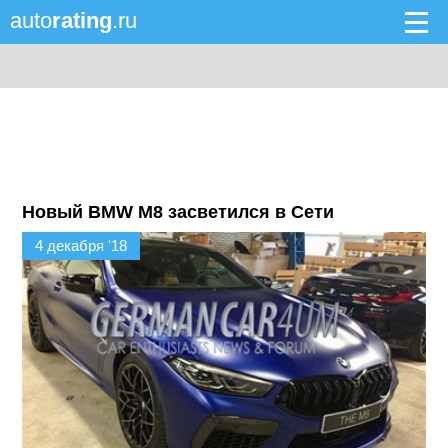
auto
rating
.ru
Новый BMW M8 засветился в Сети
4 декабря '18