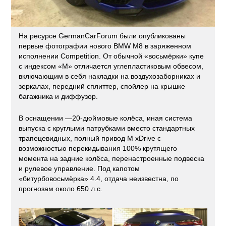
На ресурсе GermanCarForum были опубликованы
первые фотографии нового BMW M8 в заряженном
исполнении Competition. От обычной «восьмёрки» купе
с индексом «M» отличается углепластиковым обвесом,
включающим в себя накладки на воздухозаборниках и
зеркалах, передний сплиттер, спойлер на крышке
багажника и диффузор.
В оснащении —20-дюймовые колёса, иная система
выпуска с круглыми патрубками вместо стандартных
трапецевидных, полный привод M xDrive с
возможностью перекидывания 100% крутящего
момента на задние колёса, перенастроенные подвеска
и рулевое управление. Под капотом
«битурбовосьмёрка» 4.4, отдача неизвестна, по
прогнозам около 650 л.с.