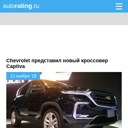
auto
rating
.ru
Chevrolet представил новый кроссовер
Captiva
12 ноября '18