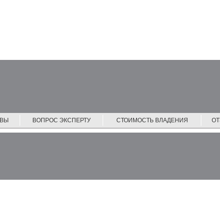
ЙВЫ
ВОПРОС ЭКСПЕРТУ
СТОИМОСТЬ ВЛАДЕНИЯ
О