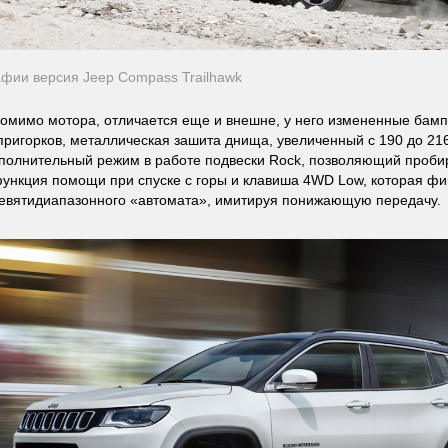
фии версия Jeep Compass Trailhawk
 помимо мотора, отличается еще и внешне, у него измененные бам
 пригорков, металлическая зашита днища, увеличенный с 190 до 2
ополнительный режим в работе подвески Rock, позволяющий проби
функция помощи при спуске с горы и клавиша 4WD Low, которая ф
евятидиапазонного «автомата», имитируя понижающую передачу.