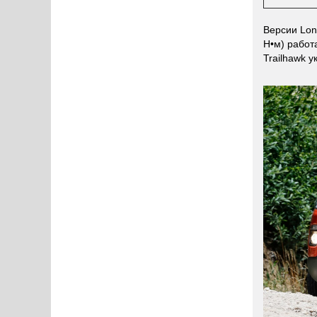
Версии Lon
Н•м) работ
Trailhawk 