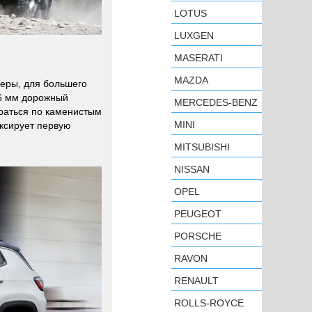
LOTUS
LUXGEN
MASERATI
MAZDA
перы, для большего
16 мм дорожный
MERCEDES-BENZ
раться по каменистым
MINI
иксирует первую
MITSUBISHI
NISSAN
OPEL
PEUGEOT
PORSCHE
RAVON
RENAULT
ROLLS-ROYCE