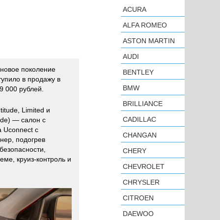
ACURA
ALFA ROMEO
ASTON MARTIN
AUDI
новое поколение
BENTLEY
упило в продажу в
BMW
9 000 рублей.
BRILLIANCE
itude, Limited и
CADILLAC
ude) — салон с
а Uconnect с
CHANGAN
нер, подогрев
безопасности,
CHERY
еме, круиз-контроль и
CHEVROLET
CHRYSLER
CITROEN
DAEWOO