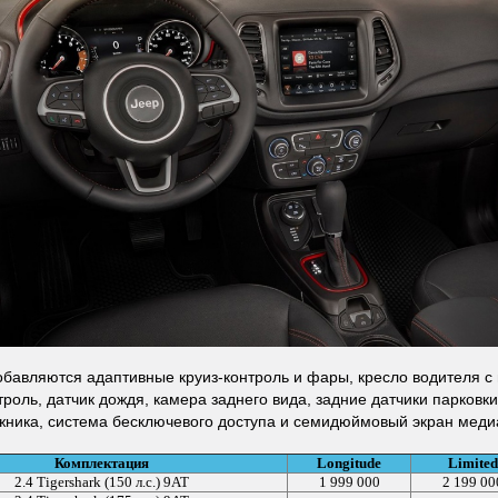
добавляются адаптивные круиз-контроль и фары, кресло водителя с
троль, датчик дождя, камера заднего вида, задние датчики парковк
жника, система бесключевого доступа и семидюймовый экран меди
Комплектация
Longitude
Limited
2.4 Tigershark (150 л.с.) 9AT
1 999 000
2 199 00