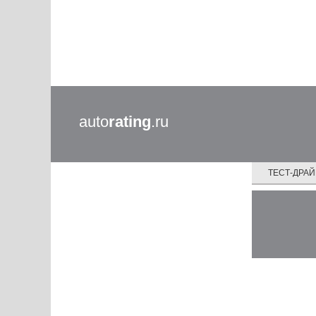
auto
rating
.ru
ТЕСТ-ДРА