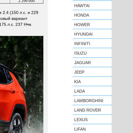
2 299 000
HAWTAI
2.4 (150 л.с. и 229
HONDA
повый вариант
75 л.с. 237 Н•м.
HOWER
HYUNDAI
INFINITI
ISUZU
JAGUAR
JEEP
KIA
LADA
LAMBORGHINI
LAND ROVER
LEXUS
LIFAN