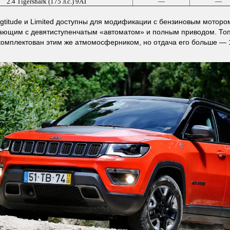
2.4 Tigershark (175 л.с.) 9AT
—
—
gtitude и Limited доступны для модификации с бензиновым мотором 
ающим с девятиступенчатым «автоматом» и полным приводом. То
укомплектован этим же атмомосферником, но отдача его больше — 1