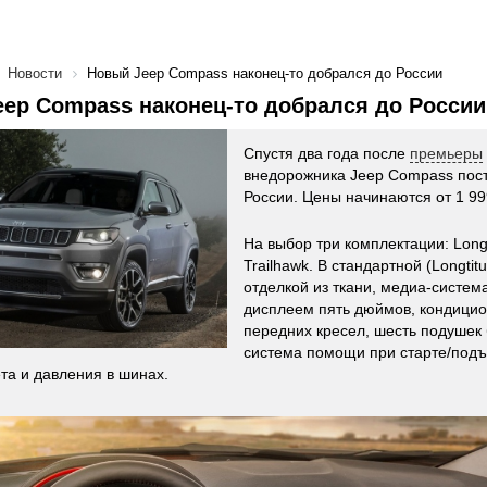
Новости
Новый Jeep Compass наконец-то добрался до России
ep Compass наконец-то добрался до России
Спустя два года после
премьеры
внедорожника Jeep Compass пост
России. Цены начинаются от 1 99
На выбор три комплектации: Longt
Trailhawk. В стандартной (Longtit
отделкой из ткани, медиа-систем
дисплеем пять дюймов, кондицио
передних кресел, шесть подушек 
система помощи при старте/подъ
ета и давления в шинах.