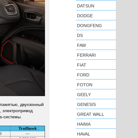
DATSUN
DODGE
DONGFENG
DS
FAW
FERRARI
FIAT
FORD
FOTON
GEELY
 памятью, двухзонный
GENESIS
и, электропривод
GREAT WALL
а-системы.
HAIMA
Trailhawk
0
—
HAVAL