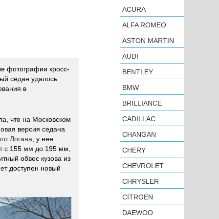
ACURA
ALFA ROMEO
ASTON MARTIN
AUDI
е фотографии кросс-
BENTLEY
тый седан удалось
BMW
ования в
BRILLIANCE
CADILLAC
ла, что на Московском
новая версия седана
CHANGAN
го Логана
, у нее
 с 155 мм до 195 мм,
CHERY
тный обвес кузова из
CHEVROLET
нет доступен новый
CHRYSLER
CITROEN
DAEWOO