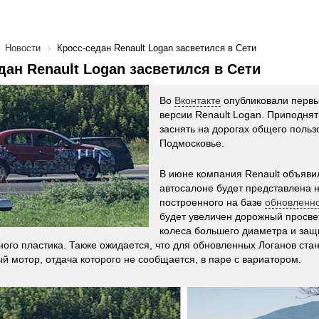
Новости
Кросс-седан Renault Logan засветился в Сети
дан Renault Logan засветился в Сети
Во
Вконтакте
опубликовали первы
версии Renault Logan. Приподня
заснять на дорогах общего польз
Подмосковье.
В июне компания Renault объяви
автосалоне будет представлена 
построенного на базе
обновленно
будет увеличен дорожный просвет
колеса большего диаметра и защи
ого пластика. Также ожидается, что для обновленных Логанов ста
ый мотор, отдача которого не сообщается, в паре с вариатором.