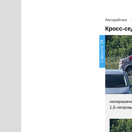
Авторейтинг
Кросс-се
1 августа '18
неокрашенн
1,6-литров