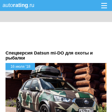
auto
rating
.ru
Спецверсия Datsun mi-DO для охоты и
рыбалки
16 июля '18