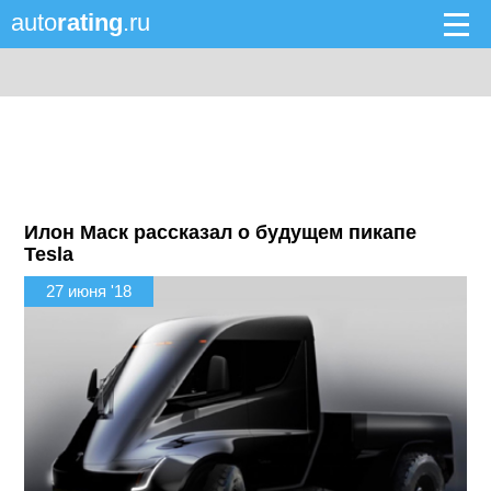
auto
rating
.ru
Илон Маск рассказал о будущем пикапе
Tesla
27 июня '18