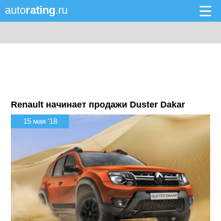
auto
rating
.ru
Renault начинает продажи Duster Dakar
15 мая '18