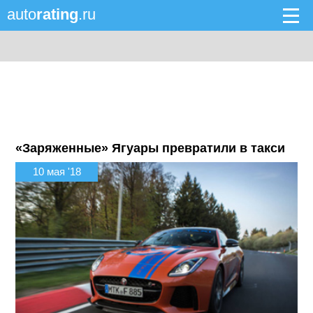
auto
rating
.ru
«Заряженные» Ягуары превратили в такси
10 мая '18