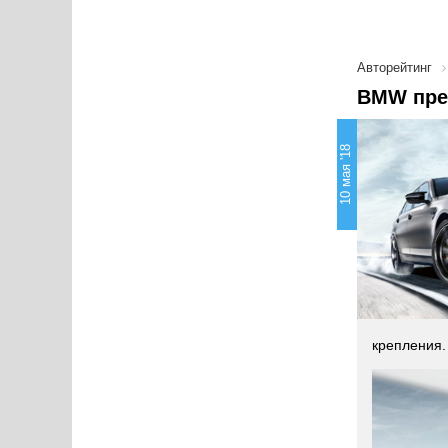
Авторейтинг
BMW пред
10 мая '18
крепления.