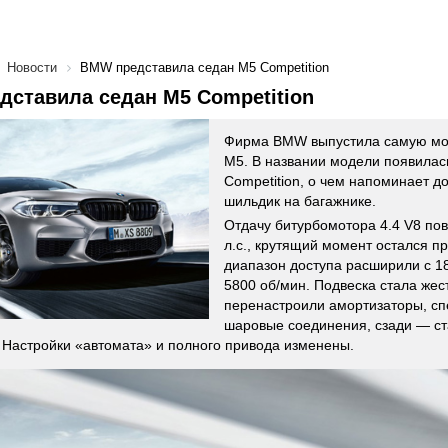
Новости
BMW представила седан M5 Competition
ставила седан M5 Competition
Фирма BMW выпустила самую мо
M5. В названии модели появилас
Competition, о чем напоминает 
шильдик на багажнике.
Отдачу битурбомотора 4.4 V8 пов
л.с., крутящий момент остался п
диапазон доступа расширили с 1
5800 об/мин. Подвеска стала жест
перенастроили амортизаторы, с
шаровые соединения, сзади — ст
 Настройки «автомата» и полного привода изменены.