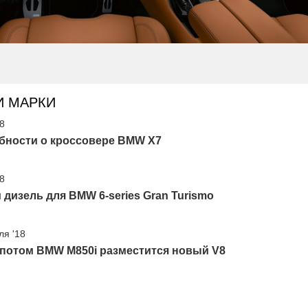
И МАРКИ
18
бности о кроссовере BMW X7
18
дизель для BMW 6-series Gran Turismo
ля '18
апотом BMW M850i разместится новый V8