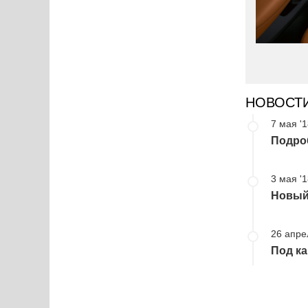
НОВОСТ
7 мая '
Подро
3 мая '
Новый 
26 апре
Под к