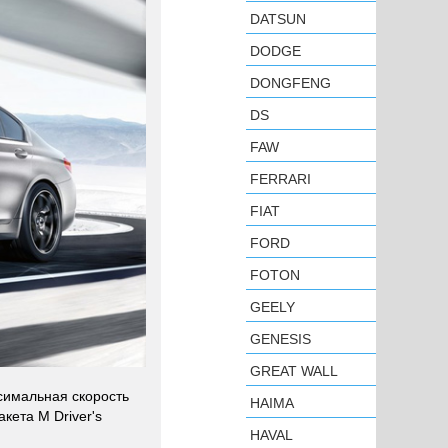
DATSUN
DODGE
DONGFENG
DS
FAW
FERRARI
FIAT
FORD
FOTON
GEELY
GENESIS
GREAT WALL
ксимальная скорость
HAIMA
кета M Driver's
HAVAL