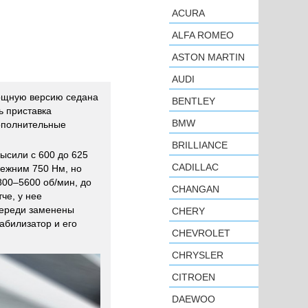
ACURA
ALFA ROMEO
ASTON MARTIN
AUDI
щную версию седана
BENTLEY
ь приставка
BMW
дополнительные
BRILLIANCE
ысили с 600 до 625
CADILLAC
режним 750 Нм, но
800–5600 об/мин, до
CHANGAN
че, у нее
переди заменены
CHERY
абилизатор и его
CHEVROLET
CHRYSLER
CITROEN
DAEWOO