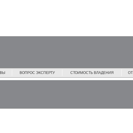
ЙВЫ
ВОПРОС ЭКСПЕРТУ
СТОИМОСТЬ ВЛАДЕНИЯ
О