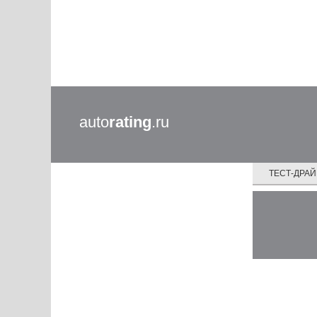
auto
rating
.ru
ТЕСТ-ДРА