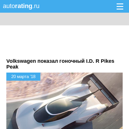
auto
rating
.ru
Volkswagen показал гоночный I.D. R Pikes
Peak
20 марта '18