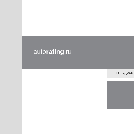
auto
rating
.ru
ТЕСТ-ДРА