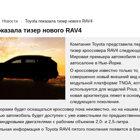
Новости
Toyota показала тизер нового RAV4
оказала тизер нового RAV4
Компания Toyota представила п
тизер кроссовера RAV4 следующе
Мировая премьера автомобиля со
автосалоне в Нью-Йорке.
О кроссовере известно только то,
совершенно новый внешний вид и
модульной платформе TNGA, кот
используется для моделей Prius,
новая архитектура ляжет в основу
следующего поколения.
орами будет оснащаться кроссовер пока неизвестно, но на нашем
ью автомобиль будет доступен с уже известными по предшественн
индровыми двигателями с рабочим объемом 2,0- и 2,5-литра.
льная информация о Toyota RAV4 пятого поколения появится в бл