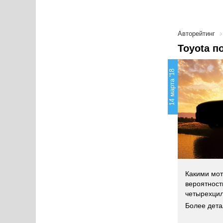
Авторейтинг
Toyota п
14 марта '18
Какими мот
вероятност
четырехцил
Более дета