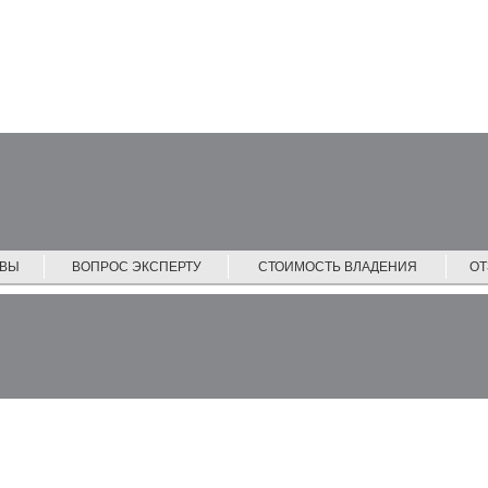
ЙВЫ
ВОПРОС ЭКСПЕРТУ
СТОИМОСТЬ ВЛАДЕНИЯ
О