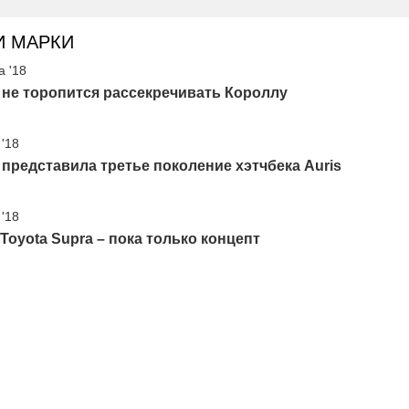
И МАРКИ
а '18
 не торопится рассекречивать Короллу
 '18
 представила третье поколение хэтчбека Auris
 '18
Toyota Supra – пока только концепт