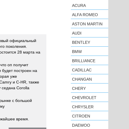
ACURA
ALFA ROMEO
ASTON MARTIN
AUDI
ервый официальный
BENTLEY
го поколения.
BMW
стоится 28 марта на
BRILLIANCE
 что оп получит
CADILLAC
 будет построен на
орая уже
CHANGAN
 Camry и C-HR, также
 седана Corolla
CHERY
CHEVROLET
 рынке с большой
ику
CHRYSLER
CITROEN
ижайшее время.
DAEWOO