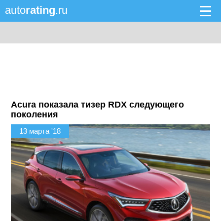
auto
rating
.ru
Acura показала тизер RDX следующего
поколения
13 марта '18