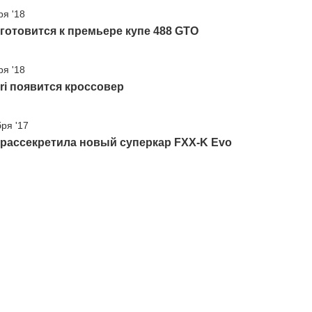
ря '18
i готовится к премьере купе 488 GTO
ря '18
ari появится кроссовер
бря '17
i рассекретила новый суперкар FXX-K Evo