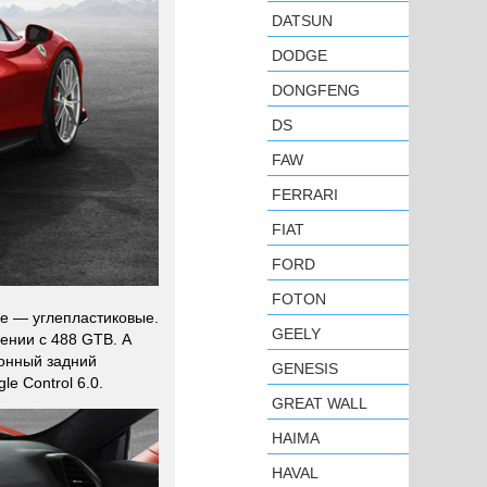
DATSUN
DODGE
DONGFENG
DS
FAW
FERRARI
FIAT
FORD
FOTON
не — углепластиковые.
GEELY
нении с 488 GTB. А
ронный задний
GENESIS
le Control 6.0.
GREAT WALL
HAIMA
HAVAL