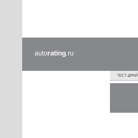
auto
rating
.ru
ТЕСТ-ДРА