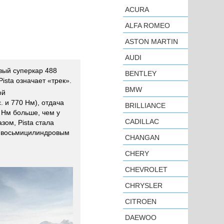
ACURA
ALFA ROMEO
ASTON MARTIN
AUDI
вый суперкар 488
BENTLEY
Pista означает «трек».
BMW
ой
. и 770 Нм), отдача
BRILLIANCE
0 Нм больше, чем у
CADILLAC
зом, Pista стала
с восьмицилиндровым
CHANGAN
CHERY
CHEVROLET
CHRYSLER
CITROEN
DAEWOO