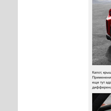
Капот, кры
Применение
еще тут ад
дифференци