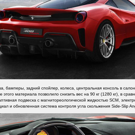
ша, бамперы, задний спойлер, колеса, центральная консоль в сало
 этого материала позволило снизить вес на 90 кг (1280 кг), в срав
аптивная подвеска с магнитореологической жидкостью SCM, элект
ал и обновленная система контроля угла скольжения Side-Slip Ang