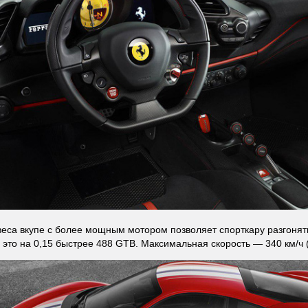
еса вкупе с более мощным мотором позволяет спорткару разгонять
с, это на 0,15 быстрее 488 GTB. Максимальная скорость — 340 км/ч (