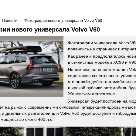
Новости
Фотографии нового универсала Volvo V60
ии нового универсала Volvo V60
Фотографии универсала Volvo V6
появились на страницах интерне
Как ранее и предполагалось нов
в стилистике моделей XC90 и V90
Напомним, на днях компания Vol
видеотизер
своего нового универ
что онлайн дебют автомобиля со
широкой публике автомобиль буд
Женевском автосалоне.
Универсал будет построен на м
дет на рынок с современными силовыми четырехцилиндровыми мо
 и дизельных двигателей для Volvo V60 будет доступен и гибридны
мощностью около 400 л.с.