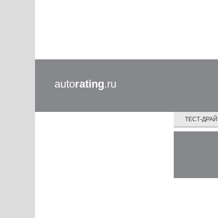
auto
rating
.ru
ТЕСТ-ДРА