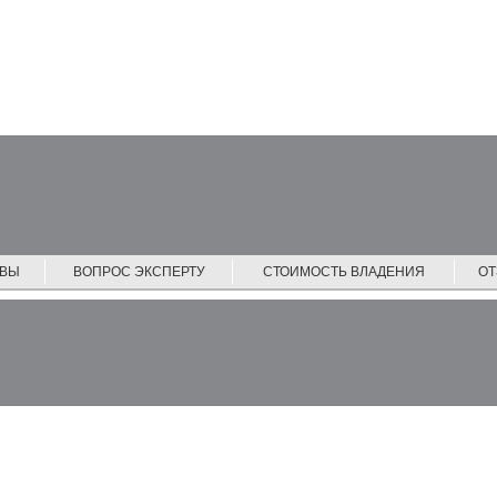
ЙВЫ
ВОПРОС ЭКСПЕРТУ
СТОИМОСТЬ ВЛАДЕНИЯ
О