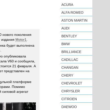
ACURA
ALFA ROMEO
ASTON MARTIN
AUDI
0 нового поколения
BENTLEY
т издания
Motor1
.
BMW
инка будет выполнена
.
BRILLIANCE
vo опубликовала
CADILLAC
сала V60 и сообщила,
стоится 21 февраля. А
CHANGAN
ет представлен на
CHERY
одульной платформе
CHEVROLET
торами. Помимо
CHRYSLER
й силовой агрегат
CITROEN
DAEWOO