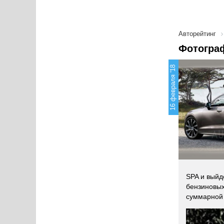
Авторейтинг
Фотограф
16 февраля '18
SPA и вый
бензиновых
суммарной 