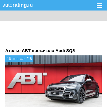
auto
rating
.ru
Ателье ABT прокачало Audi SQ5
16 февраля '18