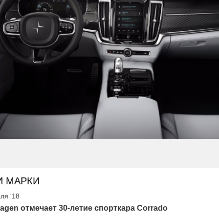
И МАРКИ
ля '18
agen отмечает 30-летие спорткара Corrado