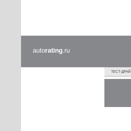
auto
rating
.ru
ТЕСТ-ДРА