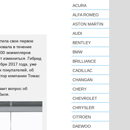
ACURA
ALFA ROMEO
ASTON MARTIN
AUDI
стила свое первое
BENTLEY
ровала в течение
BMW
500 экземпляров
т измениться. Гибрид
BRILLIANCE
ябре 2017 года, уже
 покупателей, об
CADILLAC
ктор компании Томас
CHANGAN
ает вопрос об
CHERY
биля.
CHEVROLET
CHRYSLER
CITROEN
DAEWOO