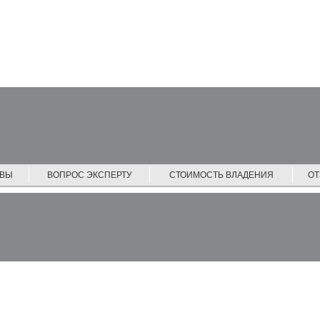
ЙВЫ
ВОПРОС ЭКСПЕРТУ
СТОИМОСТЬ ВЛАДЕНИЯ
О