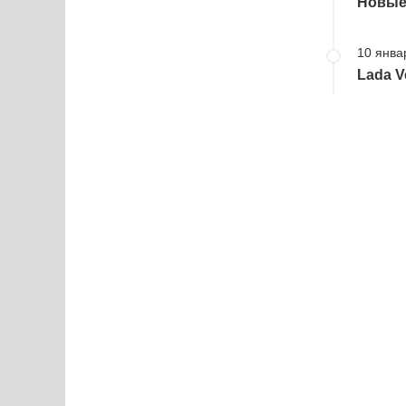
Новые 
10 янва
Lada V