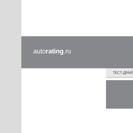
auto
rating
.ru
ТЕСТ-ДРА