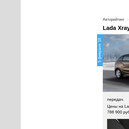
Авторейтинг
Lada Xra
5 февраля '18
передач.
Цены на La
788 900 ру