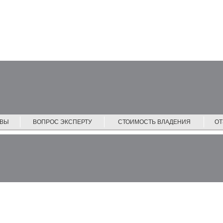
ЙВЫ
ВОПРОС ЭКСПЕРТУ
СТОИМОСТЬ ВЛАДЕНИЯ
О