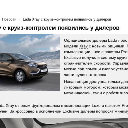
Новости
Lada Xray с круиз-контролем появились у дилеров
y с круиз-контролем появились у дилеров
Официальные дилеры Lada прист
модели
Xray
с новыми опциями. 
комплектации Luxe с пакетом Pres
Exclusive получили систему круиз
ограничителем скорости. Управл
можно при помощи кнопок устано
части рулевого колеса.
Новая опция доступна только для 
литровым мотором, который может
механической, так и с роботизир
da Xray с новым функционалом в комплектации Luxe и пакетом Pre
блей. За кроссовер в исполнении Exclusive дилеры попросят миним