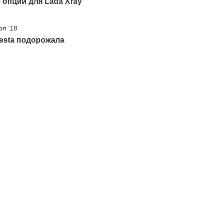
опции для Lada Xray
ря '18
esta подорожала