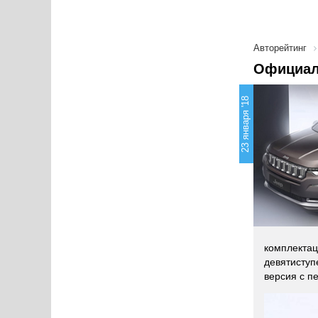
Авторейтинг
Официал
23 января '18
комплектац
девятиступ
версия с п