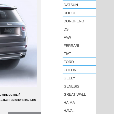
DATSUN
DODGE
DONGFENG
DS
FAW
FERRARI
FIAT
FORD
FOTON
GEELY
GENESIS
GREAT WALL
 семиместный
гаться исключительно
HAIMA
HAVAL