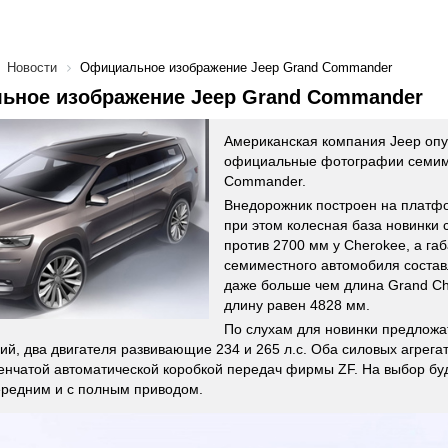
Новости
Официальное изображение Jeep Grand Commander
ьное изображение Jeep Grand Commander
Американская компания Jeep оп
официальные фотографии семим
Commander.
Внедорожник построен на платфо
при этом колесная база новинки 
против 2700 мм у Cherokee, а га
семиместного автомобиля составл
даже больше чем длина Grand Ch
длину равен 4828 мм.
По слухам для новинки предложа
ий, два двигателя развивающие 234 и 265 л.с. Оба силовых агрегат
енчатой автоматической коробкой передач фирмы ZF. На выбор бу
ередним и с полным приводом.