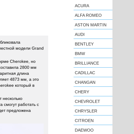
ACURA
ALFA ROMEO
ASTON MARTIN
AUDI
убликовала
BENTLEY
естной модели Grand
BMW
рме Cherokee, но
BRILLIANCE
составила 2800 мм
CADILLAC
баритная длина
яет 4873 мм, а это
CHANGAN
erokee который в
CHERY
т несколько
CHEVROLET
а смогут работать с
дет предложена
CHRYSLER
CITROEN
DAEWOO