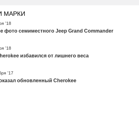
И МАРКИ
ря '18
е фото семиместного Jeep Grand Commander
ря '18
herokee избавился от лишнего веса
бря '17
показал обновленный Cherokee