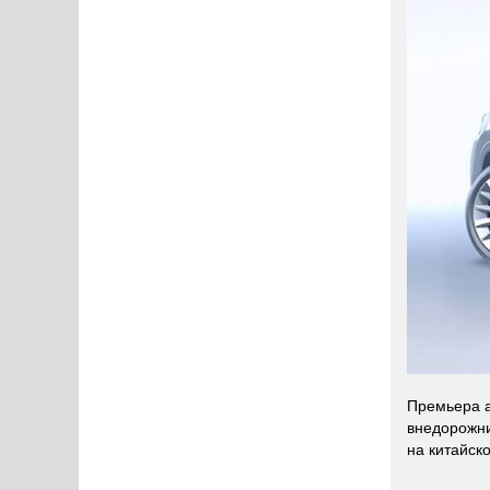
Премьера а
внедорожни
на китайск