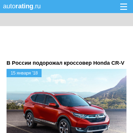
auto
rating
.ru
В России подорожал кроссовер Honda CR-V
15 января '18