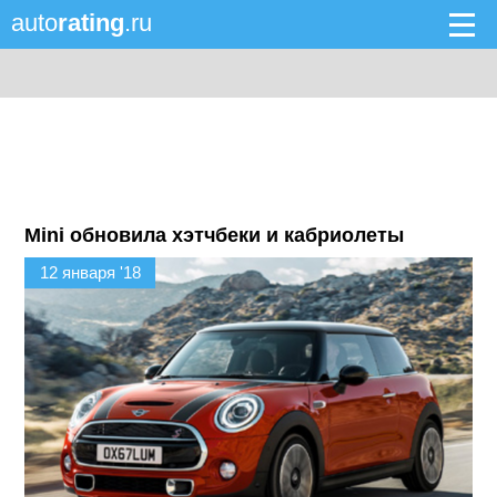
auto
rating
.ru
Mini обновила хэтчбеки и кабриолеты
12 января '18