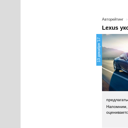
Авторейтинг
Lexus ук
13 декабря '17
предлагать
Напомним, 
оцениваетс