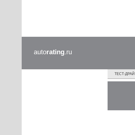
auto
rating
.ru
ТЕСТ-ДРА