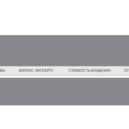
ЙВЫ
ВОПРОС ЭКСПЕРТУ
СТОИМОСТЬ ВЛАДЕНИЯ
О