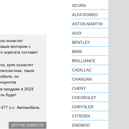
ACURA
ALFA ROMEO
ASTON MARTIN
AUDI
xus оснастит
BENTLEY
ровым мотором с
BMW
о агрегата составит
BRILLIANCE
а, купе оснастят
CADILLAC
лепластика, такое
обиля, он
CHANGAN
роцентов.
CHERY
 в продаже в 2019
ль будет
CHEVROLET
CHRYSLER
477 л.с. Автомобиль
CITROEN
DAEWOO
ДРУГИЕ НОВОСТИ