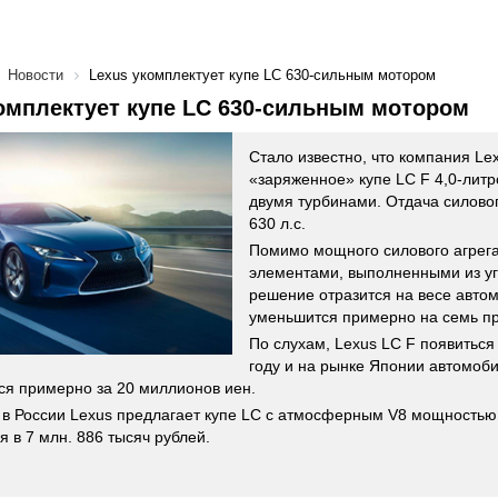
Новости
Lexus укомплектует купе LC 630-сильным мотором
омплектует купе LC 630-сильным мотором
Стало известно, что компания Le
«заряженное» купе LC F 4,0-лит
двумя турбинами. Отдача силовог
630 л.с.
Помимо мощного силового агрегат
элементами, выполненными из уг
решение отразится на весе автом
уменьшится примерно на семь п
По слухам, Lexus LC F появиться
году и на рынке Японии автомоби
ся примерно за 20 миллионов иен.
в России Lexus предлагает купе LC с атмосферным V8 мощностью 
я в 7 млн. 886 тысяч рублей.