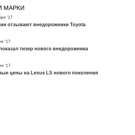
И МАРКИ
бря '17
сии отзывают внедорожники Toyota
ря '17
показал тизер нового внедорожника
ря '17
вые цены на Lexus LS нового поколения