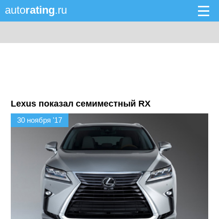
auto
rating
.ru
Lexus показал семиместный RX
30 ноября '17