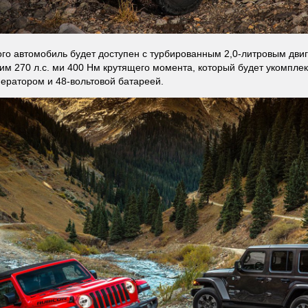
го автомобиль будет доступен с турбированным 2,0-литровым дви
м 270 л.с. ми 400 Нм крутящего момента, который будет укомпл
нератором и 48-вольтовой батареей.