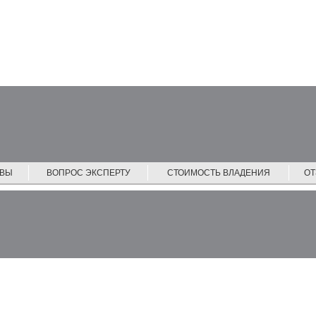
ЙВЫ
ВОПРОС ЭКСПЕРТУ
СТОИМОСТЬ ВЛАДЕНИЯ
О