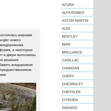
ACURA
ALFA ROMEO
ASTON MARTIN
AUDI
состоялась мировая
BENTLEY
ngler нового
BMW
 внедорожника
форме, а некоторые
BRILLIANCE
пот и двери выполнены
ное решение
CADILLAC
бавить внедорожник
CHANGAN
с предшественником
амм.
CHERY
CHEVROLET
CHRYSLER
CITROEN
DAEWOO