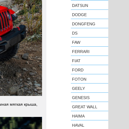
DATSUN
DODGE
DONGFENG
DS
FAW
FERRARI
FIAT
FORD
FOTON
GEELY
GENESIS
мная мягкая крыша,
GREAT WALL
HAIMA
HAVAL