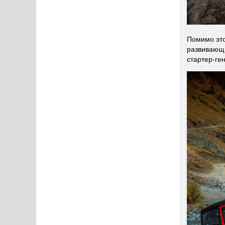
Помимо это
развивающи
стартер-ге