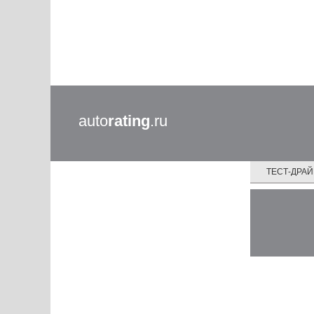
auto
rating
.ru
ТЕСТ-ДРА