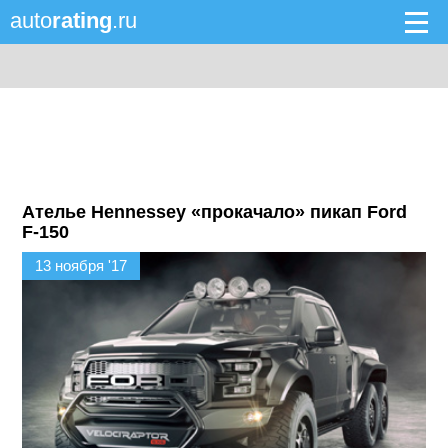
auto
rating
.ru
Ателье Hennessey «прокачало» пикап Ford
F-150
13 ноября '17