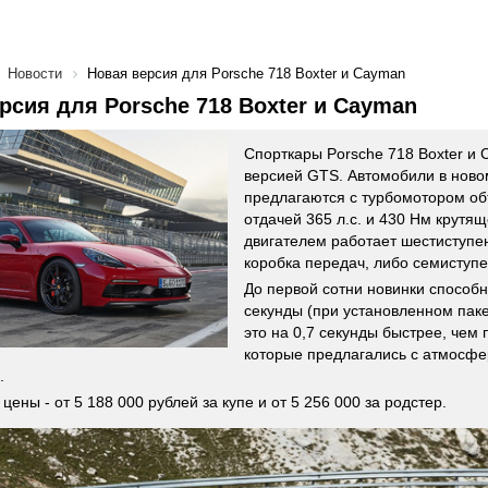
Новости
Новая версия для Porsche 718 Boxter и Cayman
рсия для Porsche 718 Boxter и Cayman
Спорткары Porsche 718 Boxter и
версией GTS. Автомобили в нов
предлагаются с турбомотором об
отдачей 365 л.с. и 430 Нм крутящ
двигателем работает шестиступе
коробка передач, либо семиступ
До первой сотни новинки способн
секунды (при установленном пакет
это на 0,7 секунды быстрее, чем
которые предлагались с атмосф
.
цены - от 5 188 000 рублей за купе и от 5 256 000 за родстер.