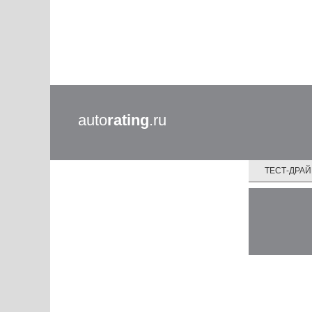
auto
rating
.ru
ТЕСТ-ДРА