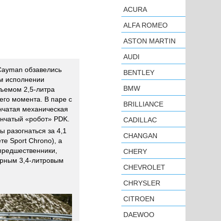
ACURA
ALFA ROMEO
ASTON MARTIN
AUDI
 Cayman обзавелись
BENTLEY
ом исполнении
BMW
ъемом 2,5-литра
его момента. В паре с
BRILLIANCE
нчатая механическая
енчатый «робот» PDK.
CADILLAC
ы разогнаться за 4,1
CHANGAN
е Sport Chrono), а
 предшественники,
CHERY
ерным 3,4-литровым
CHEVROLET
CHRYSLER
CITROEN
DAEWOO