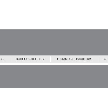
ЙВЫ
ВОПРОС ЭКСПЕРТУ
СТОИМОСТЬ ВЛАДЕНИЯ
О