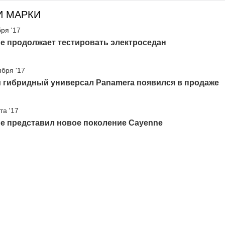
И МАРКИ
бря '17
e продолжает тестировать электроседан
ября '17
 гибридный универсал Panamera появился в продаже
та '17
e представил новое поколение Cayenne