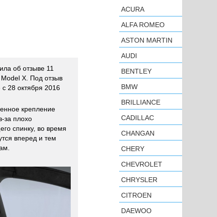
ACURA
ALFA ROMEO
ASTON MARTIN
AUDI
ила об отзыве 11
BENTLEY
 Model X. Под отзыв
BMW
с 28 октября 2016
BRILLIANCE
венное крепление
CADILLAC
з-за плохо
го спинку, во время
CHANGAN
утся вперед и тем
ам.
CHERY
CHEVROLET
CHRYSLER
CITROEN
DAEWOO