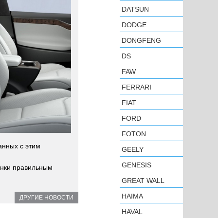
DATSUN
DODGE
DONGFENG
DS
FAW
FERRARI
FIAT
FORD
FOTON
анных с этим
GEELY
GENESIS
инки правильным
GREAT WALL
HAIMA
ДРУГИЕ НОВОСТИ
HAVAL