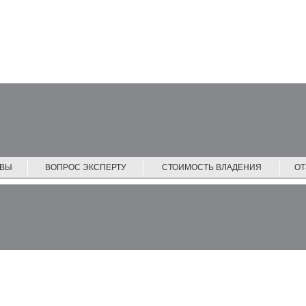
ЙВЫ
ВОПРОС ЭКСПЕРТУ
СТОИМОСТЬ ВЛАДЕНИЯ
О