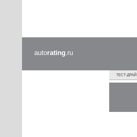
auto
rating
.ru
ТЕСТ-ДРА