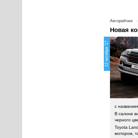
Авторейтинг
Новая ко
12 октября '17
с название
В салоне в
черного цв
Toyota Land
мотором, та