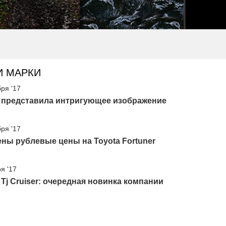
И МАРКИ
бря '17
a представила интригующее изображение
бря '17
ны рублевые цены на Toyota Fortuner
я '17
 Tj Cruiser: очередная новинка компании