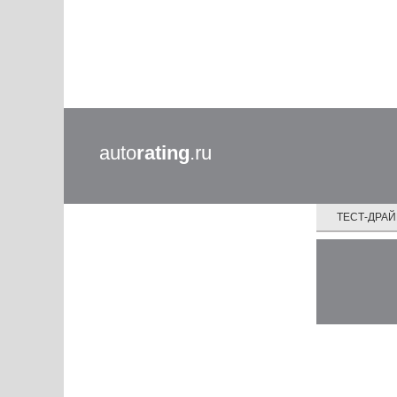
auto
rating
.ru
ТЕСТ-ДРА