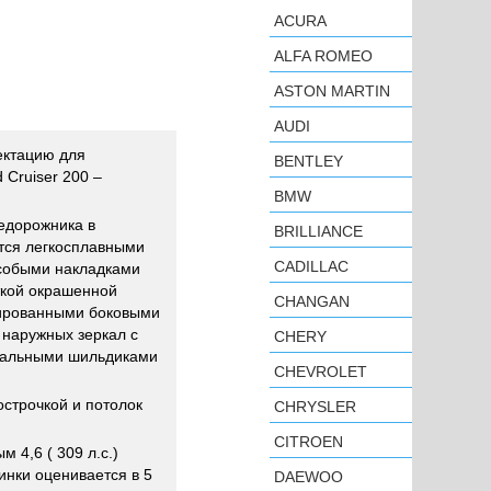
ACURA
ALFA ROMEO
ASTON MARTIN
AUDI
ектацию для
BENTLEY
Cruiser 200 –
BMW
недорожника в
BRILLIANCE
ется легкосплавными
CADILLAC
особыми накладками
ткой окрашенной
CHANGAN
мированными боковыми
наружных зеркал с
CHERY
иальными шильдиками
CHEVROLET
строчкой и потолок
CHRYSLER
CITROEN
м 4,6 ( 309 л.с.)
винки оценивается в 5
DAEWOO