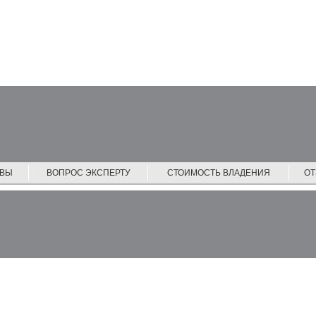
ЙВЫ
ВОПРОС ЭКСПЕРТУ
СТОИМОСТЬ ВЛАДЕНИЯ
О