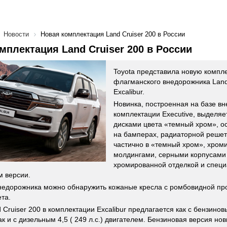
Новости
Новая комплектация Land Cruiser 200 в России
мплектация Land Cruiser 200 в России
Toyota представила новую компл
флагманского внедорожника Land 
Excalibur.
Новинка, построенная на базе в
комплектации Executive, выделя
дисками цвета «темный хром», 
на бамперах, радиаторной реше
частично в «темный хром», хро
молдингами, серными корпусами 
хромированной отделкой и спец
м версии.
недорожника можно обнаружить кожаные кресла с ромбовидной про
ета.
 Cruiser 200 в комплектации Excalibur предлагается как с бензиновы
к и с дизельным 4,5 ( 249 л.с.) двигателем. Бензиновая версия но